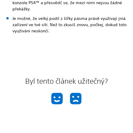
konzole PS4™ a přesvědč se, že mezi nimi nejsou žádné
překážky.
Je možné, že velký podíl z šířky pásma právě využívají jiná
zařízení ve tvé síti. Než to zkusíš znovu, počkej, dokud toto
využívání neskončí.
Byl tento článek užitečný?