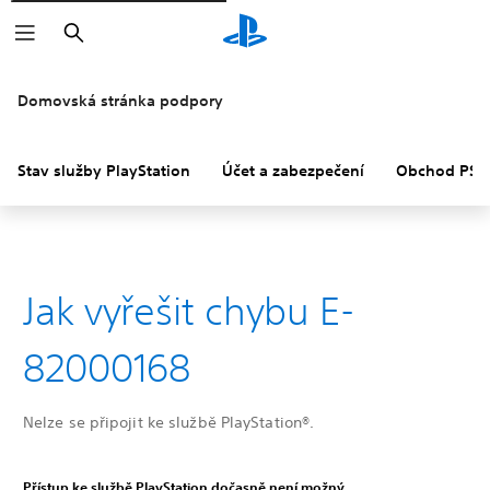
Vyhledat
Domovská stránka podpory
Stav služby PlayStation
Účet a zabezpečení
Obchod PS S
Jak vyřešit chybu E-
82000168
Nelze se připojit ke službě PlayStation®.
Přístup ke službě PlayStation dočasně není možný.