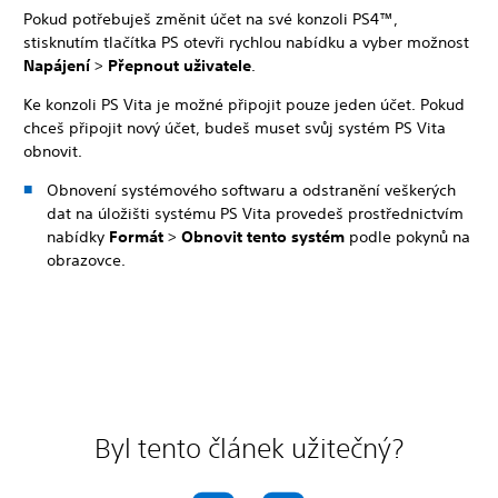
Pokud potřebuješ změnit účet na své konzoli PS4™,
stisknutím tlačítka PS otevři rychlou nabídku a vyber možnost
Napájení
>
Přepnout uživatele
.
Ke konzoli PS Vita je možné připojit pouze jeden účet. Pokud
chceš připojit nový účet, budeš muset svůj systém PS Vita
obnovit.
Obnovení systémového softwaru a odstranění veškerých
dat na úložišti systému PS Vita provedeš prostřednictvím
nabídky
Formát
>
Obnovit tento systém
podle pokynů na
obrazovce.
Byl tento článek užitečný?