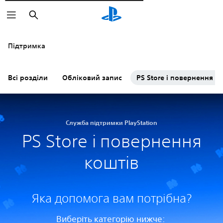
Пошук
Підтримка
Всі розділи
Обліковий запис
PS Store і повернення к
Служба підтримки PlayStation
PS Store і повернення
коштів
Яка допомога вам потрібна?
Виберіть категорію нижче: