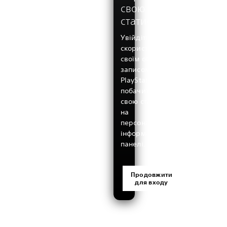
свою
статистику
Увійдіть,
скориставшись
своїм обліковим
записом
PlayStation, щоб
побачити всю
свою статистику
на
персоналізованій
інформаційній
панелі.
Продовжити
для входу