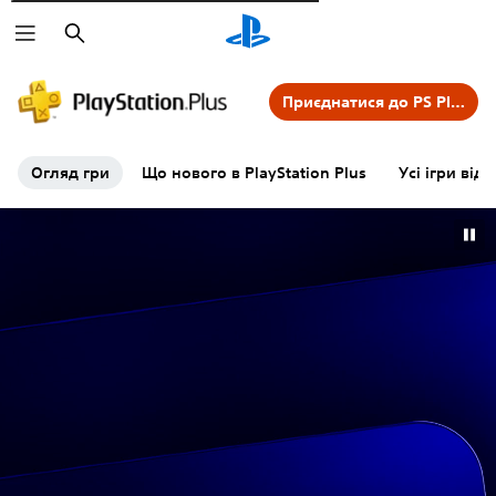
Пошук
Приєднатися до PS Plus
Огляд гри
Що нового в PlayStation Plus
Усі ігри від 