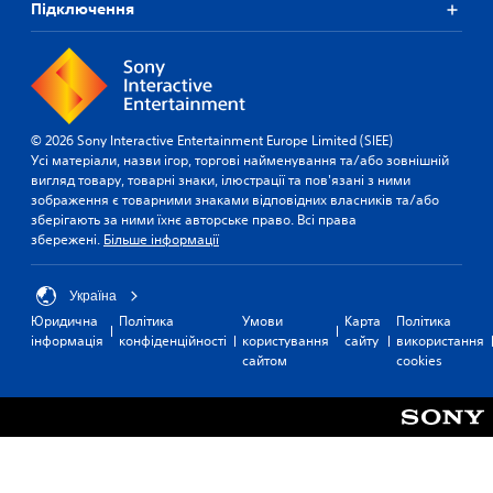
Підключення
© 2026 Sony Interactive Entertainment Europe Limited (SIEE)
Усі матеріали, назви ігор, торгові найменування та/або зовнішній
вигляд товару, товарні знаки, ілюстрації та пов'язані з ними
зображення є товарними знаками відповідних власників та/або
зберігають за ними їхнє авторське право. Всі права
збережені.
Більше інформації
Україна
Юридична
Політика
Умови
Карта
Політика
інформація
конфіденційності
користування
сайту
використання
сайтом
cookies