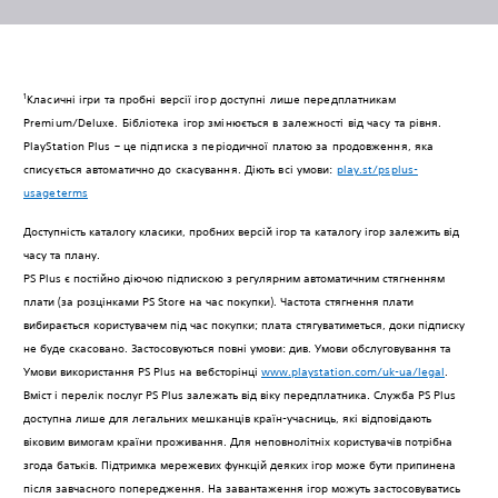
Класичні ігри та пробні версії ігор доступні лише передплатникам
1
Premium/Deluxe. Бібліотека ігор змінюється в залежності від часу та рівня.
PlayStation Plus – це підписка з періодичної платою за продовження, яка
списується автоматично до скасування. Діють всі умови:
play.st/psplus-
usageterms
Доступність каталогу класики, пробних версій ігор та каталогу ігор залежить від
часу та плану.
PS Plus є постійно діючою підпискою з регулярним автоматичним стягненням
плати (за розцінками PS Store на час покупки). Частота стягнення плати
вибирається користувачем під час покупки; плата стягуватиметься, доки підписку
не буде скасовано. Застосовуються повні умови: див. Умови обслуговування та
Умови використання PS Plus на вебсторінці
www.playstation.com/uk-ua/legal
.
Вміст і перелік послуг PS Plus залежать від віку передплатника. Служба PS Plus
доступна лише для легальних мешканців країн-учасниць, які відповідають
віковим вимогам країни проживання. Для неповнолітніх користувачів потрібна
згода батьків. Підтримка мережевих функцій деяких ігор може бути припинена
після завчасного попередження. На завантаження ігор можуть застосовуватись