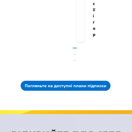
с
ії
і
г
о
р
Погляньте на доступні плани підписки