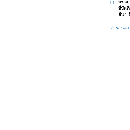
หากสถา
ที่บัน
ต้น
>
ค
สำรองและก