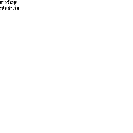
การข้อมูล
คืนค่าเริ่ม