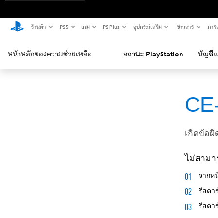
ร้านค้า
PS5
เกม
PS Plus
อุปกรณ์เสริม
ข่าวสาร
การส
หน้าหลักของความช่วยเหลือ
สถานะ PlayStation
บัญชี
CE
เกิดข้อผ
ไม่สามา
จากหน
รีสตา
รีสตา