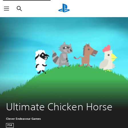
Sök
Ultimate Chicken Horse
Clever Endeavour Games
PS4