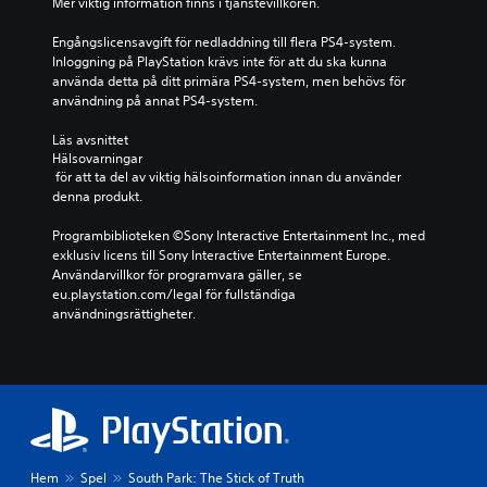
Mer viktig information finns i tjänstevillkoren.
Engångslicensavgift för nedladdning till flera PS4-system. 
Inloggning på PlayStation krävs inte för att du ska kunna 
använda detta på ditt primära PS4-system, men behövs för 
användning på annat PS4-system.
Läs avsnittet 
Hälsovarningar
 för att ta del av viktig hälsoinformation innan du använder 
denna produkt.
Programbiblioteken ©Sony Interactive Entertainment Inc., med 
exklusiv licens till Sony Interactive Entertainment Europe. 
Användarvillkor för programvara gäller, se 
eu.playstation.com/legal för fullständiga 
användningsrättigheter.
Hem
Spel
South Park: The Stick of Truth