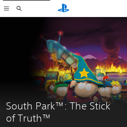
Sök
South Park™: The Stick 
of Truth™