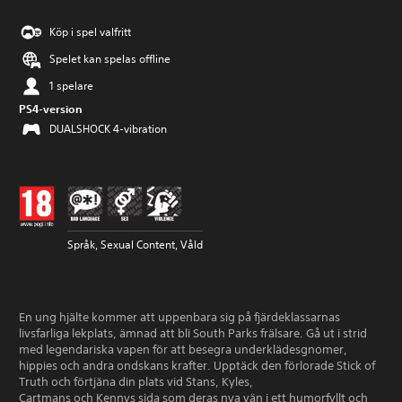
Köp i spel valfritt
Spelet kan spelas offline
1 spelare
PS4-version
DUALSHOCK 4-vibration
Språk, Sexual Content, Våld
En ung hjälte kommer att uppenbara sig på fjärdeklassarnas
livsfarliga lekplats, ämnad att bli South Parks frälsare. Gå ut i strid
med legendariska vapen för att besegra underklädesgnomer,
hippies och andra ondskans krafter. Upptäck den förlorade Stick of
Truth och förtjäna din plats vid Stans, Kyles,
Cartmans och Kennys sida som deras nya vän i ett humorfyllt och