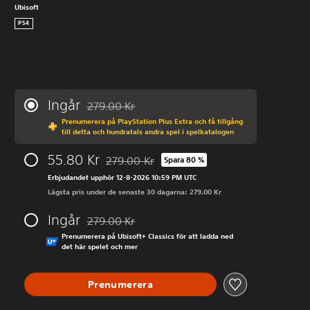
Ubisoft
PS4
Ingår
279.00 Kr
Nedsatt från ursprungspriset på 279.00 Kr
Prenumerera på PlayStation Plus Extra och få tillgång
till detta och hundratals andra spel i spelkatalogen
55.80 Kr
279.00 Kr
Spara 80 %
Nedsatt från ursprungspriset på 279.00 Kr
Erbjudandet upphör 12-8-2026 10:59 PM UTC
Lägsta pris under de senaste 30 dagarna: 279.00 Kr
Ingår
279.00 Kr
Nedsatt från ursprungspriset på 279.00 Kr
Prenumerera på Ubisoft+ Classics för att ladda ned
det här spelet och mer
Prenumerera