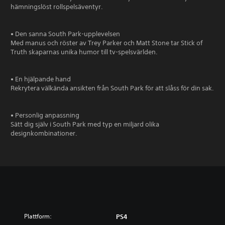
hämningslöst rollspelsäventyr.
• Den sanna South Park-upplevelsen
Med manus och röster av Trey Parker och Matt Stone tar Stick of
Truth skaparnas unika humor till tv-spelsvärlden.
• En hjälpande hand
Rekrytera välkända ansikten från South Park för att slåss för din sak.
• Personlig anpassning
Sätt dig själv i South Park med typ en miljard olika
designkombinationer.
Plattform:
PS4