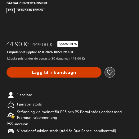
DAEDALIC ENTERTAINMENT
PS5
STANDARD EDITION
44.90 Kr
449.00 Kr
Spara 90 %
Nedsatt från ursprungspriset på 449.00 Kr
Erbjudandet upphör 12-8-2026 10:59 PM UTC
Lägsta pris under de senaste 30 dagarna: 449.00 Kr
Lägg till i kundvagn
1 spelare
Fjärrspel stöds
Strömning via molnet för PS5 och PS Portal stöds endast med
Premium-abonnemang
PS5-version
Vibrationsfunktion stöds (trådlös DualSense-handkontroll)