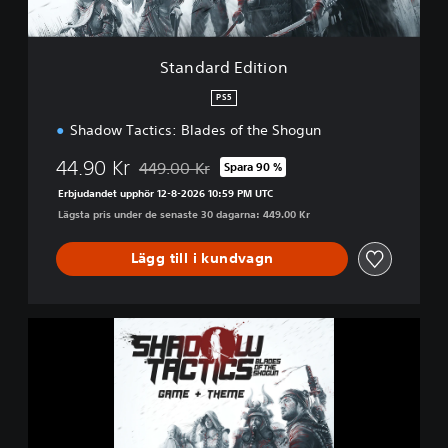
i
t
i
Standard Edition
o
n
PS5
Shadow Tactics: Blades of the Shogun
44.90 Kr
449.00 Kr
Spara 90 %
Nedsatt från ursprungspriset på 449.00 Kr
Erbjudandet upphör 12-8-2026 10:59 PM UTC
Lägsta pris under de senaste 30 dagarna: 449.00 Kr
Lägg till i kundvagn
S
h
a
d
o
w
T