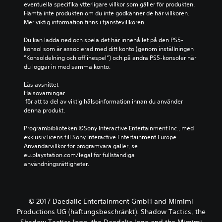
eventuella specifika ytterligare villkor som gäller för produkten. 
Hämta inte produkten om du inte godkänner de här villkoren. 
Mer viktig information finns i tjänstevillkoren.
Du kan ladda ned och spela det här innehållet på den PS5-
konsol som är associerad med ditt konto (genom inställningen 
”Konsoldelning och offlinespel”) och på andra PS5-konsoler när 
du loggar in med samma konto.
Läs avsnittet 
Hälsovarningar
 för att ta del av viktig hälsoinformation innan du använder 
denna produkt.
Programbiblioteken ©Sony Interactive Entertainment Inc., med 
exklusiv licens till Sony Interactive Entertainment Europe. 
Användarvillkor för programvara gäller, se 
eu.playstation.com/legal för fullständiga 
användningsrättigheter.
© 2017 Daedalic Entertainment GmbH and Mimimi
Productions UG (haftungsbeschränkt). Shadow Tactics, the
Shadow Tactics logo, the Daedalic logo and the Mimimi