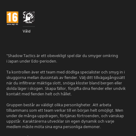
Våld
"Shadow Tactics är ett obevekligt spel där du smyger omkring
i Japan under Edo-perioden.
Ta kontrollen äver ett team med dödliga specialister och smyg in i
skuggorna mellan dussintals av fiender. Välj ditt tillvägagångssätt
när du infiltrerar mäktiga slott, snöiga kloster bland bergen eller
dolda läger i skogen. Skapa fällor, förgifta dina fiender eller undvik
kontakt med fienden helt och hållet.
Gruppen består av väldigt olika personligheter. Att arbeta
tillsammans som ett team verkar till en början helt omöjligt. Men
under de många uppdragen, förtjänas förtroenden, och vänskap
uppstår. Karaktärerna utvecklar sin egen dynamik och varje
medlem måste möta sina egna personliga demoner.