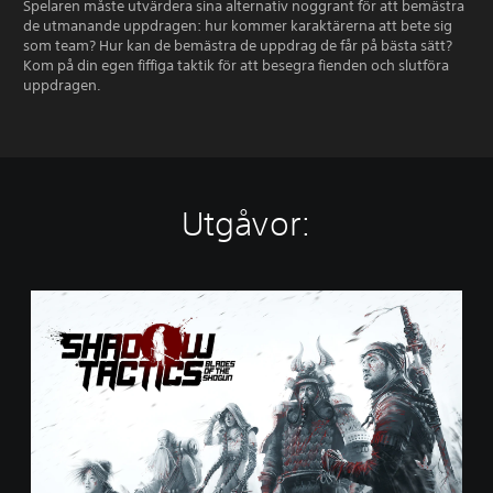
Spelaren måste utvärdera sina alternativ noggrant för att bemästra
de utmanande uppdragen: hur kommer karaktärerna att bete sig
som team? Hur kan de bemästra de uppdrag de får på bästa sätt?
Kom på din egen fiffiga taktik för att besegra fienden och slutföra
uppdragen.
Utgåvor:
S
t
a
n
d
a
r
d
E
d