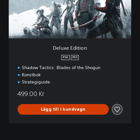
e
E
d
i
t
i
o
n
Deluxe Edition
PS4
PS5
Shadow Tactics: Blades of the Shogun
Konstbok
Strategiguide
499.00 Kr
Lägg till i kundvagn