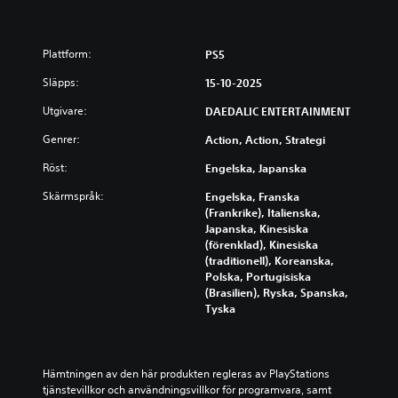
Plattform:
PS5
Släpps:
15-10-2025
Utgivare:
DAEDALIC ENTERTAINMENT
Genrer:
Action, Action, Strategi
Röst:
Engelska, Japanska
Skärmspråk:
Engelska, Franska
(Frankrike), Italienska,
Japanska, Kinesiska
(förenklad), Kinesiska
(traditionell), Koreanska,
Polska, Portugisiska
(Brasilien), Ryska, Spanska,
Tyska
Hämtningen av den här produkten regleras av PlayStations 
tjänstevillkor och användningsvillkor för programvara, samt 