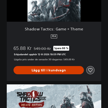
a
c
t
i
c
s
Shadow Tactics: Game + Theme
:
G
PS4
a
m
65.88 Kr
549.00 Kr
Spara 88 %
e
Nedsatt från ursprungspriset på 549.00 Kr
+
Erbjudandet upphör 12-8-2026 10:59 PM UTC
T
Lägsta pris under de senaste 30 dagarna: 549.00 Kr
h
e
Lägg till i kundvagn
m
e
D
e
l
u
x