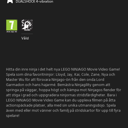
DUALSHOCK 4-vibration
Våld
Hitta din inre ninja i det helt nya LEGO NINJAGO Movie Video Game!
Spela som dina favoritninjor: Lloyd, Jay, Kai, Cole, Zane, Nya och
Master Wu för att försvara Ninjago-ön från den onda Lord
Garmadon och hans hajarmé. Bemästra Ninjagility genom att
springa på väggar, hoppa högt och kämpa mot Ninjagos fiender för
att stiga i grad och uppgradera ninjornas stridsfärdigheter. Bara i
LEGO NINJAGO Movie Video Game kan du uppleva filmen på åtta
actionspäckade platser, alla med sin unika utmaningsdojo. Spela
även med eller mot vänner och familj på stridskartor för upp till fyra
spelare!