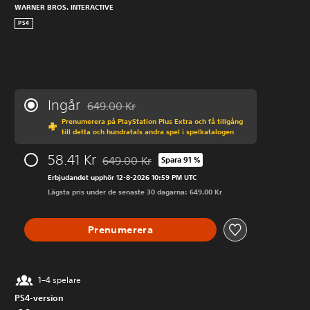
WARNER BROS. INTERACTIVE
PS4
Ingår
649.00 Kr
Nedsatt från ursprungspriset på 649.00 Kr
Prenumerera på PlayStation Plus Extra och få tillgång
till detta och hundratals andra spel i spelkatalogen
58.41 Kr
649.00 Kr
Spara 91 %
Nedsatt från ursprungspriset på 649.00 Kr
Erbjudandet upphör 12-8-2026 10:59 PM UTC
Lägsta pris under de senaste 30 dagarna: 649.00 Kr
Prenumerera
1–4 spelare
PS4-version