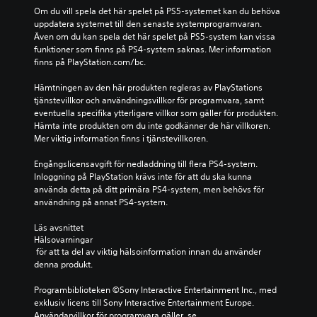
Om du vill spela det här spelet på PS5-systemet kan du behöva 
uppdatera systemet till den senaste systemprogramvaran. 
Även om du kan spela det här spelet på PS5-system kan vissa 
funktioner som finns på PS4-system saknas. Mer information 
finns på PlayStation.com/bc.
Hämtningen av den här produkten regleras av PlayStations 
tjänstevillkor och användningsvillkor för programvara, samt 
eventuella specifika ytterligare villkor som gäller för produkten. 
Hämta inte produkten om du inte godkänner de här villkoren. 
Mer viktig information finns i tjänstevillkoren.
Engångslicensavgift för nedladdning till flera PS4-system. 
Inloggning på PlayStation krävs inte för att du ska kunna 
använda detta på ditt primära PS4-system, men behövs för 
användning på annat PS4-system.
Läs avsnittet 
Hälsovarningar
 för att ta del av viktig hälsoinformation innan du använder 
denna produkt.
Programbiblioteken ©Sony Interactive Entertainment Inc., med 
exklusiv licens till Sony Interactive Entertainment Europe. 
Användarvillkor för programvara gäller, se 