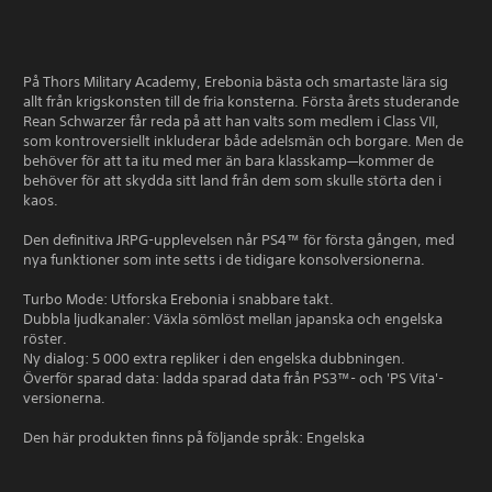
På Thors Military Academy, Erebonia bästa och smartaste lära sig
allt från krigskonsten till de fria konsterna. Första årets studerande
Rean Schwarzer får reda på att han valts som medlem i Class VII,
som kontroversiellt inkluderar både adelsmän och borgare. Men de
behöver för att ta itu med mer än bara klasskamp—kommer de
behöver för att skydda sitt land från dem som skulle störta den i
kaos.
Den definitiva JRPG-upplevelsen når PS4™ för första gången, med
nya funktioner som inte setts i de tidigare konsolversionerna.
Turbo Mode: Utforska Erebonia i snabbare takt.
Dubbla ljudkanaler: Växla sömlöst mellan japanska och engelska
röster.
Ny dialog: 5 000 extra repliker i den engelska dubbningen.
Överför sparad data: ladda sparad data från PS3™- och 'PS Vita'-
versionerna.
Den här produkten finns på följande språk: Engelska