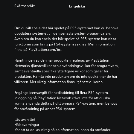
Skärmspråk:
Engelska
Om du vill spela det här spelet på PS5-systemet kan du behöva 
uppdatera systemet till den senaste systemprogramvaran. 
Även om du kan spela det här spelet på PS5-system kan vissa 
funktioner som finns på PS4-system saknas. Mer information 
finns på PlayStation.com/bc.
Hämtningen av den här produkten regleras av PlayStation 
Networks tjänstevillkor och användningsvillkor för programvara, 
samt eventuella specifika ytterligare villkor som gäller för 
produkten. Hämta inte produkten om du inte godkänner de här 
villkoren. Mer viktig information finns i tjänstevillkoren.
Engångslicensavgift för nedladdning till flera PS4-system. 
Inloggning på PlayStation Network krävs inte för att du ska 
kunna använda detta på ditt primära PS4-system, men behövs 
för användning på annat PS4-system.
Läs avsnittet 
Hälsovarningar
 för att ta del av viktig hälsoinformation innan du använder 