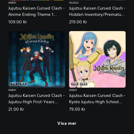
DRÄKT
TILLÄGG
Jujutsu Kaisen Cursed Clash -
Jujutsu Kaisen Cursed Clash -
Anime Ending Theme 1
Hidden Inventory/Premature
Outfit Set
Death
109.00 Kr
219.00 Kr
PS5
PS4
PS5
PS4
DRÄKT
DRÄKT
Jujutsu Kaisen Cursed Clash -
Jujutsu Kaisen Cursed Clash -
Jujutsu High First-Years
Kyoto Jujutsu High School
Outfit Set
Girls' Outfit Set
21.00 Kr
79.00 Kr
Visa mer