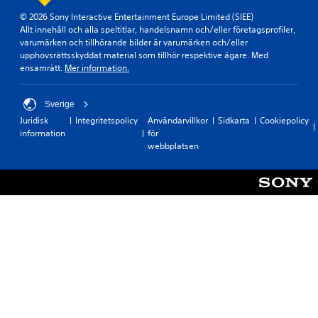
© 2026 Sony Interactive Entertainment Europe Limited (SIEE)
Allt innehåll och alla speltitlar, handelsnamn och/eller företagsprofiler,
varumärken och tillhörande bilder är varumärken och/eller
upphovsrättsskyddat material som tillhör respektive ägare. Med
ensamrätt.
Mer information.
Sverige
Juridisk
Integritetspolicy
Användarvillkor
Sidkarta
Cookiepolicy
information
för
webbplatsen