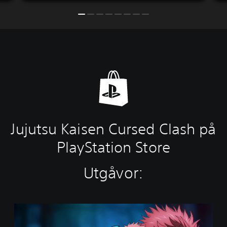
Jujutsu Kaisen Cursed Clash på
PlayStation Store
Utgåvor:
S
t