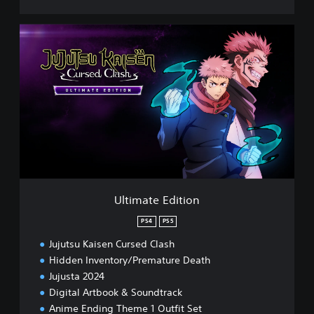
U
l
t
i
m
a
t
e
E
d
i
t
i
Ultimate Edition
o
n
PS4
PS5
Jujutsu Kaisen Cursed Clash
Hidden Inventory/Premature Death
Jujusta 2024
Digital Artbook & Soundtrack
Anime Ending Theme 1 Outfit Set