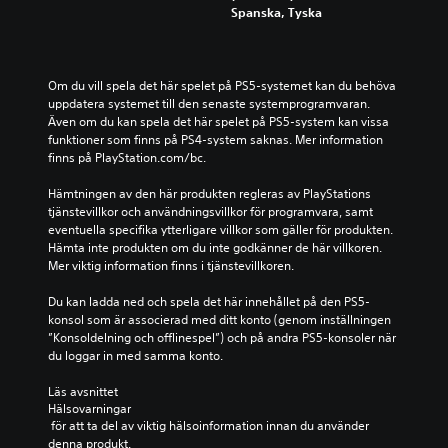
Spanska, Tyska
Om du vill spela det här spelet på PS5-systemet kan du behöva 
uppdatera systemet till den senaste systemprogramvaran. 
Även om du kan spela det här spelet på PS5-system kan vissa 
funktioner som finns på PS4-system saknas. Mer information 
finns på PlayStation.com/bc.
Hämtningen av den här produkten regleras av PlayStations 
tjänstevillkor och användningsvillkor för programvara, samt 
eventuella specifika ytterligare villkor som gäller för produkten. 
Hämta inte produkten om du inte godkänner de här villkoren. 
Mer viktig information finns i tjänstevillkoren.
Du kan ladda ned och spela det här innehållet på den PS5-
konsol som är associerad med ditt konto (genom inställningen 
”Konsoldelning och offlinespel”) och på andra PS5-konsoler när 
du loggar in med samma konto.
Läs avsnittet 
Hälsovarningar
 för att ta del av viktig hälsoinformation innan du använder 
denna produkt.