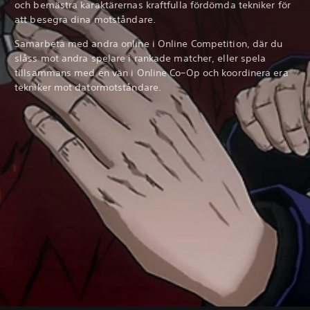
och bemästra karaktärernas kraftfulla fördömda tekniker för
att besegra dina motståndare.
Samarbeta med andra online i Online Competition, där du
slåss mot andra spelare i rankade matcher, eller spela
tillsammans med en vän i Online Co–Op och koordinera era
tekniker mot datormotståndare.