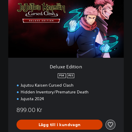
E
e
M
l
O
u
x
e
E
d
i
t
i
o
n
Deluxe Edition
PS4
PS5
Jujutsu Kaisen Cursed Clash
Hidden Inventory/Premature Death
Jujusta 2024
899.00 Kr
Lägg till i kundvagn