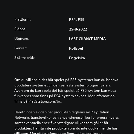
Plattform:
PS4, PS5
Släpps:
25-8-2022
Utgivare:
LAST CHANCE MEDIA
Genrer:
Rollspel
Skärmspråk:
Engelska
Om du vill spela det här spelet på PS5-systemet kan du behöva 
uppdatera systemet till den senaste systemprogramvaran. 
Även om du kan spela det här spelet på PS5-system kan vissa 
funktioner som finns på PS4-system saknas. Mer information 
finns på PlayStation.com/bc.
Hämtningen av den här produkten regleras av PlayStation 
Networks tjänstevillkor och användningsvillkor för programvara, 
samt eventuella specifika ytterligare villkor som gäller för 
produkten. Hämta inte produkten om du inte godkänner de här 
villkoren. Mer viktig information finns i tjänstevillkoren.