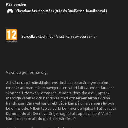
PS5-version
Vibrationsfunktion stöds (trådlös DualSense-handkontroll)
Sexuella antydningar, Visst inslag av svordomar
Valen du gör formar dig.
Att växa upp i mänsklighetens första extrasolära rymdkoloni
innebär att man måste navigera i en värld full av under, fara och
skönhet. Utforska vildmarken, studera, förälska dig, upptäck
märkliga varelser och handskas med konsekvenserna av dina
handlingar. Dina val har direkt påverkan på dina vänners liv och
kolonins öde. Vilken typ av värld kommer du hjälpa till att skapa?
Kommer du att överleva länge nog för att uppleva den? Varför
känns det som att du gjort det här förut?