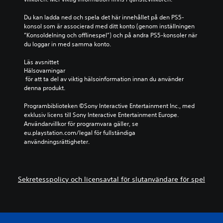
Du kan ladda ned och spela det här innehållet på den PS5-
konsol som är associerad med ditt konto (genom inställningen 
”Konsoldelning och offlinespel”) och på andra PS5-konsoler när 
du loggar in med samma konto.
Läs avsnittet 
Hälsovarningar
 för att ta del av viktig hälsoinformation innan du använder 
denna produkt.
Programbiblioteken ©Sony Interactive Entertainment Inc., med 
exklusiv licens till Sony Interactive Entertainment Europe. 
Användarvillkor för programvara gäller, se 
eu.playstation.com/legal för fullständiga 
användningsrättigheter.
Sekretesspolicy och licensavtal för slutanvändare för spel