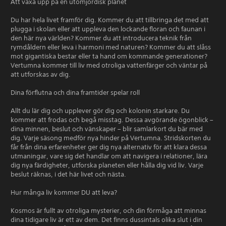
Att växa upp på en utomjordisk planet
Du har hela livet framför dig. Kommer du att tillbringa det med att
plugga i skolan eller att uppleva den lockande floran och faunan i
den här nya världen? Kommer du att introducera teknik från
rymdåldern eller leva i harmoni med naturen? Kommer du att slåss
mot gigantiska bestar eller ta hand om kommande generationer?
Vertumna kommer till liv med otroliga vattenfärger och väntar på
att utforskas av dig.
Dina förflutna och dina framtider spelar roll
Allt du lär dig och upplever gör dig och kolonin starkare. Du
kommer att frodas och begå misstag. Dessa avgörande ögonblick –
dina minnen, beslut och vänskaper – blir samlarkort du bär med
dig. Varje säsong medför nya hinder på Vertumna. Stridskorten du
får från dina erfarenheter ger dig nya alternativ för att klara dessa
utmaningar, vare sig det handlar om att navigera i relationer, lära
dig nya färdigheter, utforska planeten eller hålla dig vid liv. Varje
beslut räknas, i det här livet och nästa.
Hur många liv kommer DU att leva?
Kosmos är fullt av otroliga mysterier, och din förmåga att minnas
dina tidigare liv är ett av dem. Det finns dussintals olika slut i din