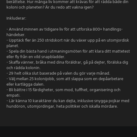
berättelse. Hur många liv kommer att krävas för att rädda både din
koloni och planeten? Är du redo att vakna igen?
Inkluderar:
- Använd minnen av tidigare liv för att utforska 800+ handlings-
händelser.
- Upptäck fler än 250 stridskort när du växer upp på en utomjordisk
planet.
- Spela din bästa hand i utmaningsmöten för att klara ditt mattetest
eller fly från en vild snapbladder.
- Skaffa vänner, bråka med dina föräldrar, gå på dejter, förälska dig
och rädda kolonin.
- 29 helt olika slut baserade på valen du gör varje månad.
- Välj mellan 25 kolonijobb, som att slappa som en depåarbetare
eller kartlägga dalen.
- Bli bättre i 15 färdigheter, som mod, tuffhet, organisering och
empati.
- Lär känna 10 karaktärer du kan dejta, inklusive snygga pojkar med
hundöron, utomjordingar, heta politiker och iskalla mördare.