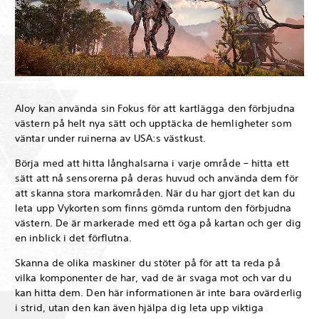
Aloy kan använda sin Fokus för att kartlägga den förbjudna
västern på helt nya sätt och upptäcka de hemligheter som
väntar under ruinerna av USA:s västkust.
Börja med att hitta långhalsarna i varje område – hitta ett
sätt att nå sensorerna på deras huvud och använda dem för
att skanna stora markområden. När du har gjort det kan du
leta upp Vykorten som finns gömda runtom den förbjudna
västern. De är markerade med ett öga på kartan och ger dig
en inblick i det förflutna.
Skanna de olika maskiner du stöter på för att ta reda på
vilka komponenter de har, vad de är svaga mot och var du
kan hitta dem. Den här informationen är inte bara ovärderlig
i strid, utan den kan även hjälpa dig leta upp viktiga