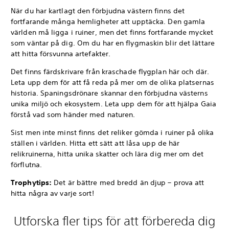
När du har kartlagt den förbjudna västern finns det
fortfarande många hemligheter att upptäcka. Den gamla
världen må ligga i ruiner, men det finns fortfarande mycket
som väntar på dig. Om du har en flygmaskin blir det lättare
att hitta försvunna artefakter.
Det finns färdskrivare från kraschade flygplan här och där.
Leta upp dem för att få reda på mer om de olika platsernas
historia. Spaningsdrönare skannar den förbjudna västerns
unika miljö och ekosystem. Leta upp dem för att hjälpa Gaia
förstå vad som händer med naturen.
Sist men inte minst finns det reliker gömda i ruiner på olika
ställen i världen. Hitta ett sätt att låsa upp de här
relikruinerna, hitta unika skatter och lära dig mer om det
förflutna.
Trophytips:
Det är bättre med bredd än djup – prova att
hitta några av varje sort!
Utforska fler tips för att förbereda dig