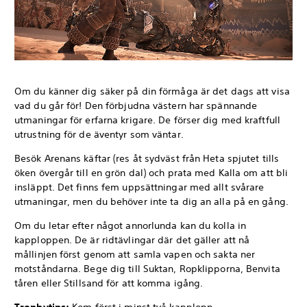
Om du känner dig säker på din förmåga är det dags att visa
vad du går för! Den förbjudna västern har spännande
utmaningar för erfarna krigare. De förser dig med kraftfull
utrustning för de äventyr som väntar.
Besök Arenans käftar (res åt sydväst från Heta spjutet tills
öken övergår till en grön dal) och prata med Kalla om att bli
insläppt. Det finns fem uppsättningar med allt svårare
utmaningar, men du behöver inte ta dig an alla på en gång.
Om du letar efter något annorlunda kan du kolla in
kapploppen. De är ridtävlingar där det gäller att nå
mållinjen först genom att samla vapen och sakta ner
motståndarna. Bege dig till Suktan, Ropklipporna, Benvita
tåren eller Stillsand för att komma igång.