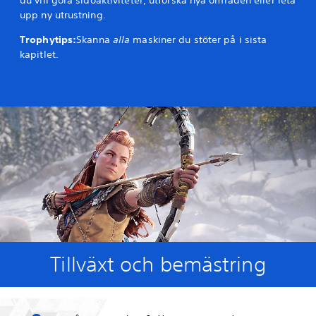
du vill göra sidoaktiviteter, utforska nya områden eller leta
upp ny utrustning.
Trophytips:
Skanna
alla
maskiner du stöter på i sista
kapitlet.
Tillväxt och bemästring