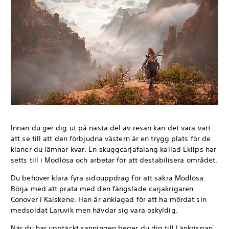
Innan du ger dig ut på nästa del av resan kan det vara värt
att se till att den förbjudna västern är en trygg plats för de
klaner du lämnar kvar. En skuggcarjafalang kallad Eklips har
setts till i Modlösa och arbetar för att destabilisera området.
Du behöver klara fyra sidouppdrag för att säkra Modlösa.
Börja med att prata med den fängslade carjakrigaren
Conover i Kalskene. Han är anklagad för att ha mördat sin
medsoldat Laruvik men hävdar sig vara oskyldig.
När du har upptäckt sanningen beger du dig till Länkrispan