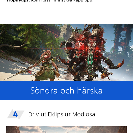
Trophytips:
Kom först i minst två kapplopp.
Söndra och härska
Driv ut Eklips ur Modlösa