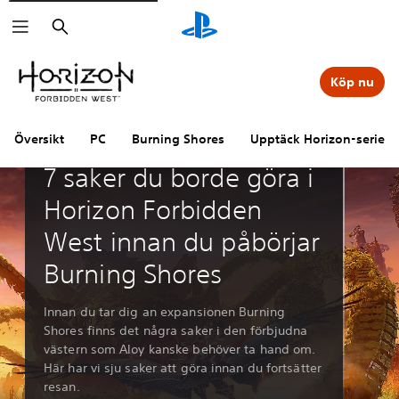
Sök
Köp nu
Översikt
PC
Burning Shores
Upptäck Horizon-serien
Guider och artiklar
7 saker du borde göra i
Horizon Forbidden
West innan du påbörjar
Burning Shores
Innan du tar dig an expansionen Burning
Shores finns det några saker i den förbjudna
västern som Aloy kanske behöver ta hand om.
Här har vi sju saker att göra innan du fortsätter
resan.