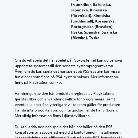
(Frankrike), Italienska,
Japanska, Kinesiska
(förenklad), Kinesiska
(traditionell), Koreanska,
Portugisiska (Brasilien),
Ryska, Spanska, Spanska
(Mexiko), Tyska
Om du vill spela det här spelet på PS5-systemet kan du behöva 
uppdatera systemet till den senaste systemprogramvaran. 
Även om du kan spela det här spelet på PS5-system kan vissa 
funktioner som finns på PS4-system saknas. Mer information 
finns på PlayStation.com/bc.
Hämtningen av den här produkten regleras av PlayStations 
tjänstevillkor och användningsvillkor för programvara, samt 
eventuella specifika ytterligare villkor som gäller för produkten. 
Hämta inte produkten om du inte godkänner de här villkoren. 
Mer viktig information finns i tjänstevillkoren.
Du kan ladda ned och spela det här innehållet på den PS5-
konsol som är associerad med ditt konto (genom inställningen 
”Konsoldelning och offlinespel”) och på andra PS5-konsoler när 