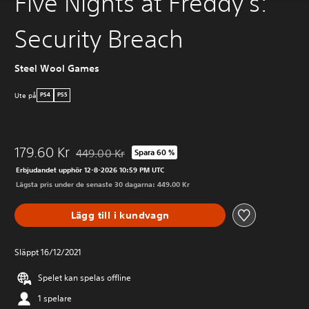
Five Nights at Freddy's:
Security Breach
Steel Wool Games
Ute på
PS4
PS5
179.60 Kr
449.00 Kr
Spara 60 %
Nedsatt från ursprungspriset på 449.00 Kr
Erbjudandet upphör 12-8-2026 10:59 PM UTC
Lägsta pris under de senaste 30 dagarna: 449.00 Kr
Lägg till i kundvagn
Släppt 16/12/2021
Spelet kan spelas offline
1 spelare