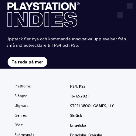
Upptäck fler nya och kommande innovativa upplevelser från
små indieutvecklare till PS4 och PS5.
Ta reda på mer
Plattform:
PS4, PS5
Släpps:
16-12-2021
Utgivare:
STEEL WOOL GAMES, LLC
Genrer:
Skräck
Röst:
Engelska
Skärmspråk:
Engelska, Franska