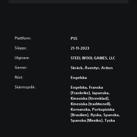
p
W
a
n
t
e
Plattform:
PS5
d
Släpps:
21-11-2023
Utgivare:
STEEL WOOL GAMES, LLC
Genrer:
Skräck, Äventyr, Action
Röst:
Engelska
Skärmspråk:
Engelska, Franska
(Frankrike), Japanska,
Kinesiska (förenklad),
Kinesiska (traditionell),
Koreanska, Portugisiska
(Brasilien), Ryska, Spanska,
Spanska (Mexiko), Tyska