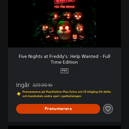
e
N
i
g
h
t
s
a
t
F
Five Nights at Freddy's: Help Wanted - Full
r
Time Edition
e
d
PS5
d
y
Ingår
329.00 Kr
'
Nedsatt från ursprungspriset på 329.00 Kr
s
Prenumerera på PlayStation Plus Extra och få tillgång till detta
:
och hundratals andra spel i spelkatalogen
H
e
Prenumerera
l
p
W
F
a