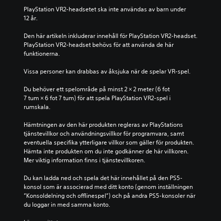
PlayStation VR2-headsetet ska inte användas av barn under 
12 år.
Den här artikeln inkluderar innehåll för PlayStation VR2-headset. 
PlayStation VR2-headset behövs för att använda de här 
funktionerna.
Vissa personer kan drabbas av åksjuka när de spelar VR-spel.
Du behöver ett spelområde på minst 2 × 2 meter (6 fot 
7 tum × 6 fot 7 tum) för att spela PlayStation VR2-spel i 
rumskala.
Hämtningen av den här produkten regleras av PlayStations 
tjänstevillkor och användningsvillkor för programvara, samt 
eventuella specifika ytterligare villkor som gäller för produkten. 
Hämta inte produkten om du inte godkänner de här villkoren. 
Mer viktig information finns i tjänstevillkoren.
Du kan ladda ned och spela det här innehållet på den PS5-
konsol som är associerad med ditt konto (genom inställningen 
”Konsoldelning och offlinespel”) och på andra PS5-konsoler när 
du loggar in med samma konto.