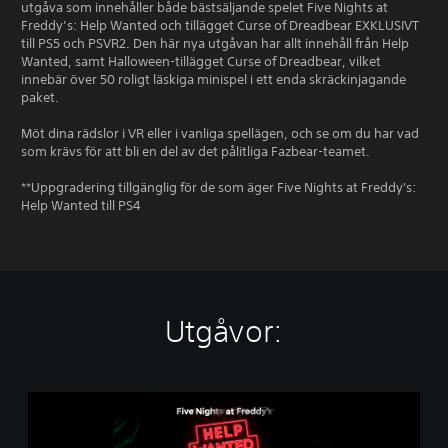
utgåva som innehåller både bästsäljande spelet Five Nights at
Freddy’s: Help Wanted och tillägget Curse of Dreadbear EXKLUSIVT
till PS5 och PSVR2. Den här nya utgåvan har allt innehåll från Help
Wanted, samt Halloween-tillägget Curse of Dreadbear, vilket
innebär över 50 roligt läskiga minispel i ett enda skräckinjagande
paket.
Möt dina rädslor i VR eller i vanliga spellägen, och se om du har vad
som krävs för att bli en del av det pålitliga Fazbear-teamet.
**Uppgradering tillgänglig för de som äger Five Nights at Freddy's:
Help Wanted till PS4
Utgåvor:
F
i
v