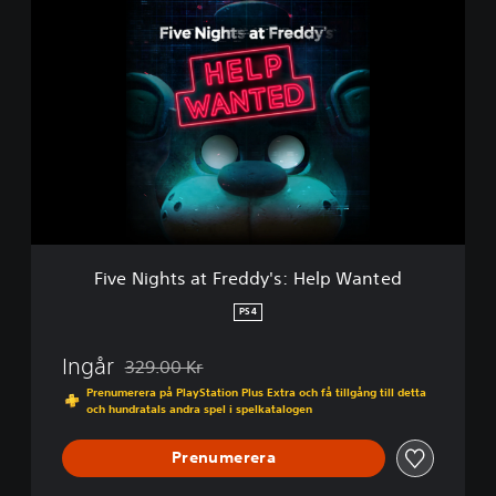
p
F
W
i
a
v
n
e
t
N
e
i
d
g
-
h
B
t
u
s
n
a
d
t
l
F
Five Nights at Freddy's: Help Wanted
e
r
e
PS4
d
d
Ingår
329.00 Kr
y
Nedsatt från ursprungspriset på 329.00 Kr
'
Prenumerera på PlayStation Plus Extra och få tillgång till detta
och hundratals andra spel i spelkatalogen
s
:
H
Prenumerera
e
l