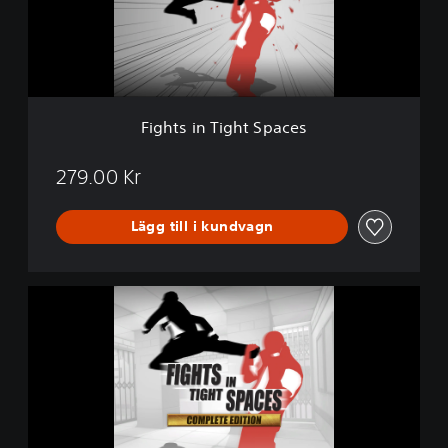
n
T
i
g
h
t
Fights in Tight Spaces
S
p
a
279.00 Kr
c
e
Lägg till i kundvagn
s
C
o
m
p
l
e
t
e
E