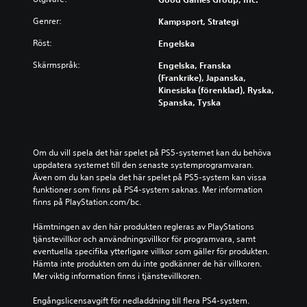
a
k
v
s
r
Genrer:
a
Kampsport, Strategi
i
t
u
n
l
ä
n
Röst:
Engelska
s
l
n
d
p
u
g
e
Skärmspråk:
Engelska, Franska
e
n
a
r
(Frankrike), Japanska,
l
d
a
t
Kinesiska (förenklad), Ryska,
a
e
v
e
Spanska, Tyska
s
r
l
x
p
s
j
t
e
p
u
e
l
e
d
n
Om du vill spela det här spelet på PS5-systemet kan du behöva 
e
l
e
b
uppdatera systemet till den senaste systemprogramvaran. 
t
f
t
a
Även om du kan spela det här spelet på PS5-system kan vissa 
o
ö
i
r
funktioner som finns på PS4-system saknas. Mer information 
c
r
n
t
finns på PlayStation.com/bc.
h
l
d
f
n
o
i
ö
Hämtningen av den här produkten regleras av PlayStations 
a
p
v
r
tjänstevillkor och användningsvillkor för programvara, samt 
v
p
i
h
eventuella specifika ytterligare villkor som gäller för produkten. 
i
e
d
u
Hämta inte produkten om du inte godkänner de här villkoren. 
g
l
u
v
Mer viktig information finns i tjänstevillkoren.
e
l
e
u
r
e
l
d
Engångslicensavgift för nedladdning till flera PS4-system. 
a
r