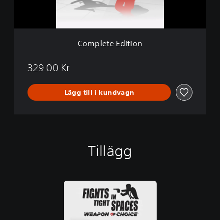
d
i
t
i
Complete Edition
o
n
329.00 Kr
Lägg till i kundvagn
Tillägg