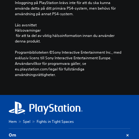
l
b
Inloggning på PlayStation krävs inte för att du ska kunna 
p
f
t
e
använda detta på ditt primära PS4-system, men behövs för 
å
i
.
r
användning på annat PS4-system.
m
l
ä
e
m
t
Läs avsnittet 
n
v
t
Hälsovarningar
y
i
e
 för att ta del av viktig hälsoinformation innan du använder 
e
s
l
denna produkt.
r
n
s
n
i
e
Programbiblioteken ©Sony Interactive Entertainment Inc., med 
a
n
n
exklusiv licens till Sony Interactive Entertainment Europe. 
u
g
o
Användarvillkor för programvara gäller, se 
t
(
c
eu.playstation.com/legal för fullständiga 
a
e
h
användningsrättigheter.
n
n
h
a
d
u
t
a
v
t
s
u
h
t
d
å
o
k
l
f
a
l
f
r
Hem
Spel
Fights in Tight Spaces
a
l
a
n
i
k
e
n
Om
t
d