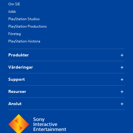
e
ä
Om SIE
k
s
r
n
p
Jobb
e
a
e
r
PlayStation Studios
p
l
n
PlayStation Productions
p
)
a
a
.
Företag
.
r
PlayStation-historia
.
Produkter
K
a
Värderingar
n
s
Support
p
e
Resurser
l
a
Anslut
s
u
t
a
n