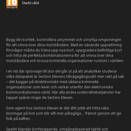
Starkt våld
Bygg din kortlek, kontrollera utrymmet och utnyttja omgivningen
för att vinna över dina motståndare. Med en växande uppsättning
förmågor måste du träna upp nya kort, uppgradera befintliga kort
och hitta de perfekta kombinationerna för att vinna över dina
motståndare och krossa kriminella organisationer runtom i världen.
I en tid där spionage till stor del går ut på att analytiker studerar
olika datapaket är Section Elevens tillvägagångssätt mer rakt på sak
– det bygger på direktkontakt med sådana kriminella
organisationer som lever och verkar utanför den elektroniska
kommunikationens värld. När alla andra underrättelsetjänster har
tappat spåret ringer de Section Eleven.
Som agent hos Section Eleven är det ditt jobb att hitta raka
lösningar på hot som blir allt mer påtagliga… främst genom att ge
folk på käften.
Spelet blandar kortbyggande, omgångsbaserad taktik och