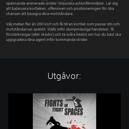
spännande animerade strider i klassiska actionfilmmiljöer. Lär dig
att balansera kortleken, offensiven och positioneringen för öka
chansen att besegra dina motståndare.
Välj mellan fler än 200 kort och få till en kortlek som passar din och
motståndarnas spelstil. Ställs inför slumpmässiga händelser, få
förstärkningar (eller skador) och ta svåra beslut om hur du bäst ska
uppgradera dina agent inför kommande strider.
Utgåvor:
F
i
g
h
t
s
i