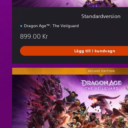
Standardversion
Dragon Age™: The Veilguard
899.00 Kr
Lägg till i kundvagn
D
e
l
u
x
e
E
d
i
t