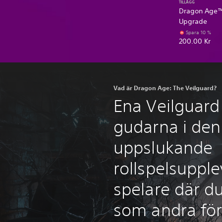
TILLÄGG
Dragon Age™:
Upgrade
Spara 10 %
200.00 Kr
Vad är Dragon Age: The Veilguard?
Ena Veilguard
gudarna i den
uppslukande
rollspelsupple
spelare där du
som andra förl