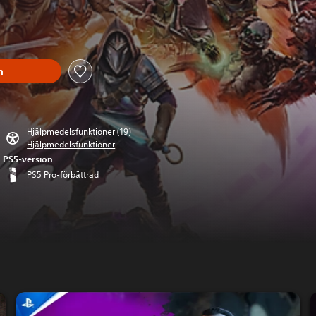
ungspriset på 899.00 Kr
n
Hjälpmedelsfunktioner (19)
Hjälpmedelsfunktioner
PS5-version
PS5 Pro-förbättrad