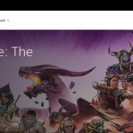
ort
e: The