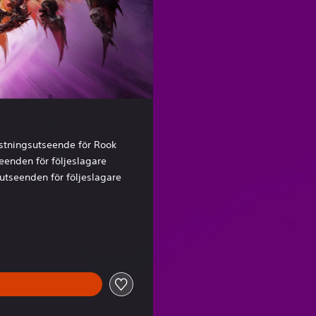
o
r
stningsutseende för Rook
eenden för följeslagare
utseenden för följeslagare
 Kr