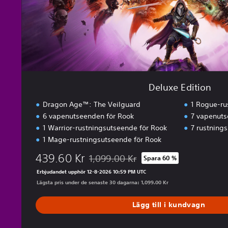
i
o
n
Deluxe Edition
Dragon Age™: The Veilguard
1 Rogue-ru
6 vapenutseenden för Rook
7 vapenuts
1 Warrior-rustningsutseende för Rook
7 rustnings
1 Mage-rustningsutseende för Rook
439.60 Kr
1,099.00 Kr
Spara 60 %
Nedsatt från ursprungspriset på 1,099.00
Erbjudandet upphör 12-8-2026 10:59 PM UTC
Lägsta pris under de senaste 30 dagarna: 1,099.00 Kr
Lägg till i kundvagn