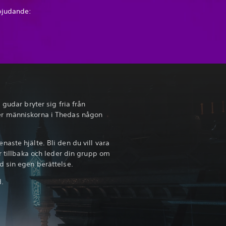
bjudande:
 gudar bryter sig fria från
r människorna i Thedas någon
aste hjälte. Bli den du vill vara
r tillbaka och leder din grupp om
d sin egen berättelse.
.