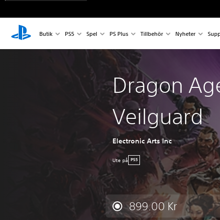
Butik
PS5
Spel
PS Plus
Tillbehör
Nyheter
Supp
Dragon Ag
Veilguard
Electronic Arts Inc
Ute på
PS5
899.00 Kr