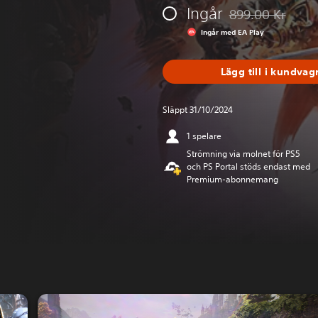
Ingår
899.00 Kr
Nedsatt från urspr
Ingår med EA Play
Lägg till i kundvag
Släppt 31/10/2024
1 spelare
Strömning via molnet för PS5
och PS Portal stöds endast med
Premium-abonnemang