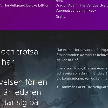
ARTIKEL
 The Veilguard Deluxe Edition
Dragon Age™: The Veilguard-er
Vapenutseenden till Rook
Gratis
 och trotsa
När ett par fördärvade uråldriga
århundranden av mörker behöve
 här
de kan lita på.
Spela som Rook, Dragon Ages sen
och spela som du vill när du slå
sju kompanjoner, var och en me
velsen för en
Tillsammans är ni The Veilguard
 är ledaren
itar sig på.