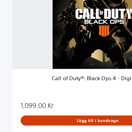
D
u
t
y
®
:
B
l
a
c
k
O
Call of Duty®: Black Ops 4 - Dig
p
s
4
-
1,099.00 Kr
D
i
g
Lägg till i kundvagn
i
t