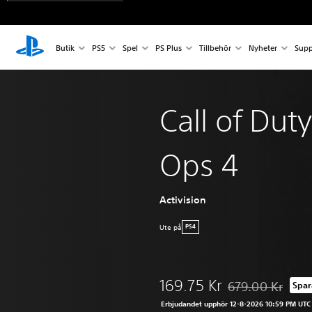
Butik
PS5
Spel
PS Plus
Tillbehör
Nyheter
Supp
Call of Duty
Ops 4
Activision
Ute på
PS4
169.75 Kr
679.00 Kr
Spar
Nedsatt från ursp
Erbjudandet upphör 12-8-2026 10:59 PM UTC