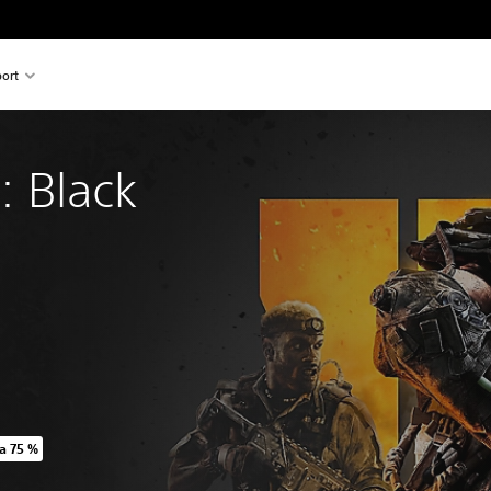
ort
: Black
a 75 %
rungspriset på 679.00 Kr