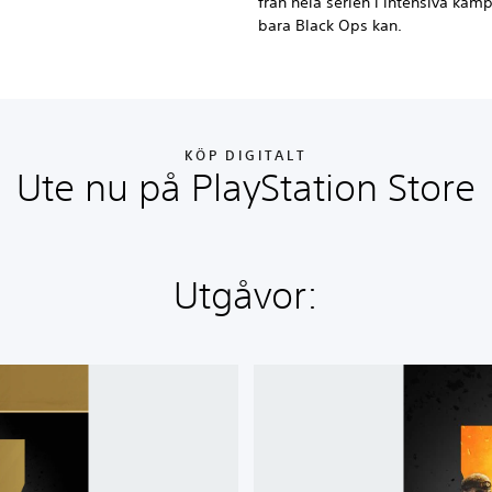
från hela serien i intensiva kam
bara Black Ops kan.
KÖP DIGITALT
Ute nu på PlayStation Store
Utgåvor:
C
a
l
l
o
f