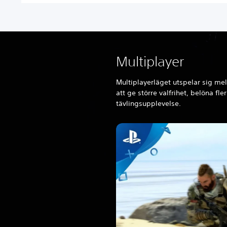
a
l
D
e
l
Multiplayer
u
x
e
Multiplayerläget utspelar sig mel
att ge större valfrihet, belöna fle
tävlingsupplevelse.