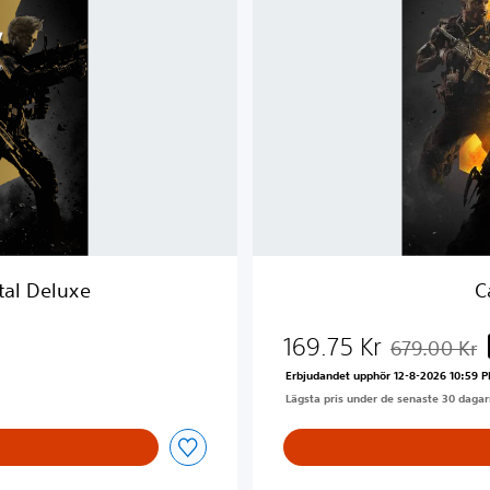
D
u
t
y
®
:
B
l
a
c
k
O
ital Deluxe
C
p
s
169.75 Kr
4
679.00 Kr
Nedsatt från 
Erbjudandet upphör 12-8-2026 10:59 
Lägsta pris under de senaste 30 dagar