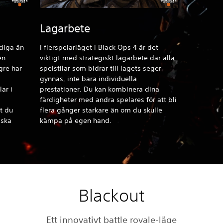
Lagarbete
idiga än
I flerspelarläget i Black Ops 4 är det
en
viktigt med strategiskt lagarbete där alla
gre har
spelstilar som bidrar till lagets seger
gynnas, inte bara individuella
ar i
prestationer. Du kan kombinera dina
färdigheter med andra spelares för att bli
t du
flera gånger starkare än om du skulle
 ska
kämpa på egen hand.
Blackout
Ett innovativt battle royale-läge