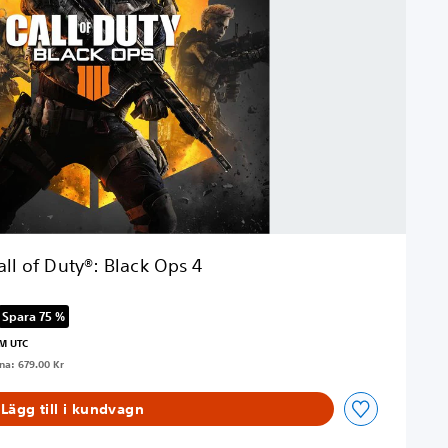
all of Duty®: Black Ops 4
Spara 75 %
ursprungspriset på 679.00 Kr
PM UTC
na: 679.00 Kr
Lägg till i kundvagn