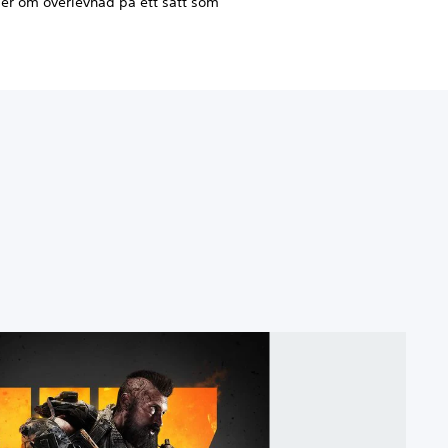
per om överlevnad på ett sätt som