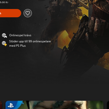
9.00 Kr
n
Onlinespel krävs
Stöder upp till 99 onlinespelare
med PS Plus