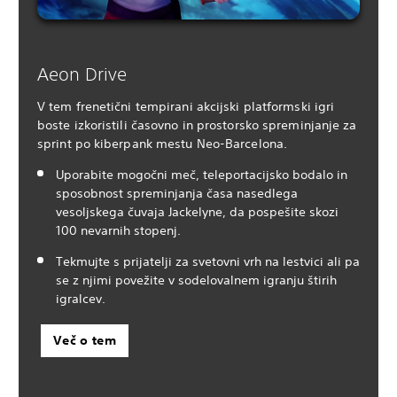
Aeon Drive
V tem frenetični tempirani akcijski platformski igri
boste izkoristili časovno in prostorsko spreminjanje za
sprint po kiberpank mestu Neo-Barcelona.
Uporabite mogočni meč, teleportacijsko bodalo in
sposobnost spreminjanja časa nasedlega
vesoljskega čuvaja Jackelyne, da pospešite skozi
100 nevarnih stopenj.
Tekmujte s prijatelji za svetovni vrh na lestvici ali pa
se z njimi povežite v sodelovalnem igranju štirih
igralcev.
Več o tem