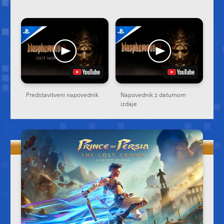
Predstavitveni napovednik
Napovednik z datumom
izdaje