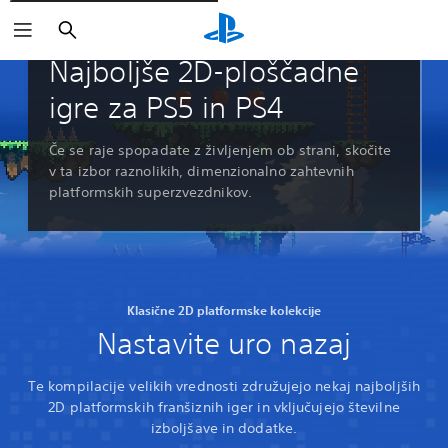
Išči
Vodniki in uredništva
Najboljše 2D-ploščadne
igre za PS5 in PS4
Če se raje spopadate z življenjem ob strani, skočite
v ta izbor raznolikih, dimenzionalno zahtevnih
platformskih superzvezdnikov.
Klasične 2D platformske kolekcije
Nastavite uro nazaj
Te kompilacije velikih vrednosti združujejo nekaj najboljših
2D platformskih franšiznih iger in vključujejo številne
izboljšave in dodatke.