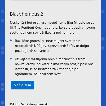
Blasphemous 2
Neskončni boj proti vsemogočnemu liku Miracle se za
lik The Penitent One nadaljuje, ko se prebudi v novem
svetu, polnem sovražnikov iz nočne more.
Raziščite groteskni, neusmiljeni svet, poln
nepozabnih NPC-jev, sprevrženih šefov in dolgo
pozabljenih skrivnosti.
Uživajte v razširjenih bojnih možnostih s tremi
novimi orožji, od katerih ima vsako orožje posebne
lastnosti, ki so bistvene za krmarjenje po
ogromnem, nelinearnem svetu.
Več o tem
Priporočeni videoposnetki: