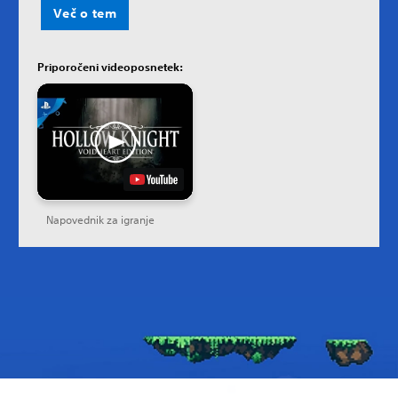
Več o tem
Priporočeni videoposnetek:
Napovednik za igranje