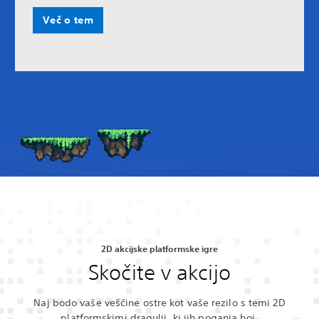
Več o tem
2D akcijske platformske igre
Skočite v akcijo
Naj bodo vaše veščine ostre kot vaše rezilo s temi 2D
platformskimi dragulji, ki jih poganja boj.