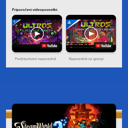
Priporočeni videoposnetki:
Predstavitveni napovednik
Napovednik za igranje