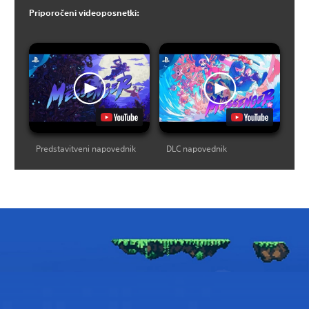
Priporočeni videoposnetki:
Predstavitveni napovednik
DLC napovednik