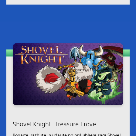
Shovel Knight: Treasure Trove
Kopajte, razbijte in udarite po priljubljeni sagi Shovel