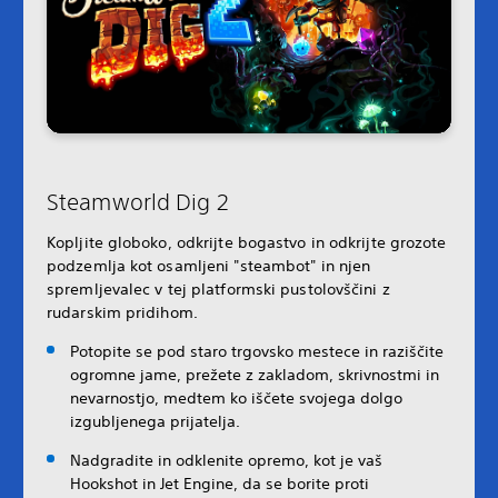
Steamworld Dig 2
Kopljite globoko, odkrijte bogastvo in odkrijte grozote
podzemlja kot osamljeni "steambot" in njen
spremljevalec v tej platformski pustolovščini z
rudarskim pridihom.
Potopite se pod staro trgovsko mestece in raziščite
ogromne jame, prežete z zakladom, skrivnostmi in
nevarnostjo, medtem ko iščete svojega dolgo
izgubljenega prijatelja.
Nadgradite in odklenite opremo, kot je vaš
Hookshot in Jet Engine, da se borite proti