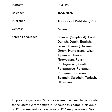
Platform:
PS4, PS5
Release:
14/4/2024
Publisher:
Thunderful Publishing AB
Genres:
Action
Screen Languages:
Chinese (Simplified), Czech,
Danish, Dutch, English,
French (France), German,
Greek, Hungarian, Italian,
Japanese, Korean,
Norwegian, Polish,
Portuguese (Brazil),
Portuguese (Portugal),
Romanian, Russian,
Spanish, Swedish, Turkish,
Ukrainian
To play this game on PS5, your system may need to be updated 
to the latest system software. Although this game is playable 
on PS5, some features available on PS4 may be absent. See 