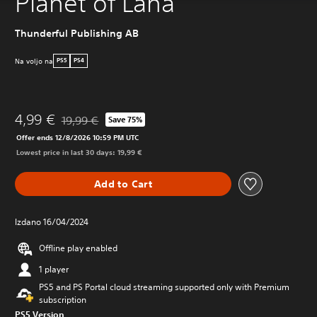
Planet of Lana
Thunderful Publishing AB
Na voljo na
PS5
PS4
4,99 €
19,99 €
Save 75%
Discounted from original price of 19,99 €
Offer ends 12/8/2026 10:59 PM UTC
Lowest price in last 30 days: 19,99 €
Add to Cart
Izdano 16/04/2024
Offline play enabled
1 player
PS5 and PS Portal cloud streaming supported only with Premium
subscription
PS5 Version