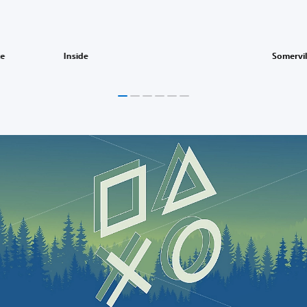
ke
Inside
Somervil