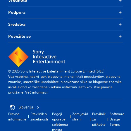
Vrednote
Podpora
Sredstva
Povežite se
© 2026 Sony Interactive Entertainment Europe Limited (SIEE)
Vsa vsebina, nazivi iger, blagovna imena in/ali predstavitev, blagovne
znamke, umetniške upodobitve in povezane slike so blagovne znamke
in/ali avtorsko zaščitena vsebina ustreznih lastnikov. Vse pravice
pridržane.
Več informacij
Slovenija
Pravne
Pravilnik o
Pogoji
Zemljevid
Pravilnik
Software
informacije
zasebnosti
uporabe
strani
za
Usage
spletnega
piškotke
Terms
mesta