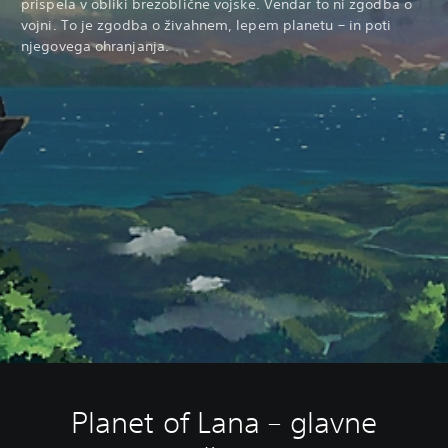
prispela v obliki brezoblične vojske. Vendar to ni zgodba o
vojni. To je zgodba o živahnem, lepem planetu – in poti
njegovega ohranjanja.
Planet of Lana – glavne