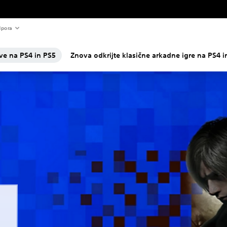
pora
ve na PS4 in PS5
Znova odkrijte klasične arkadne igre na PS4 i