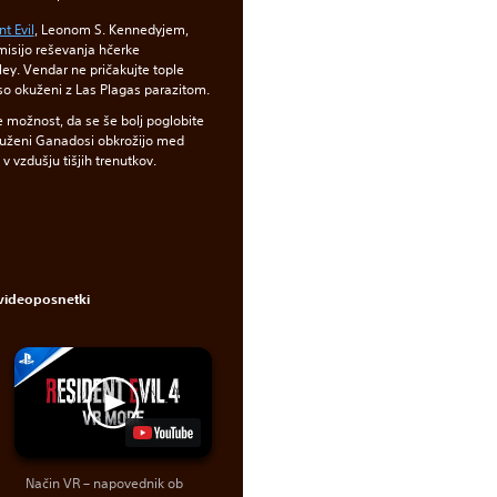
t Evil
, Leonom S. Kennedyjem,
misijo reševanja hčerke
ey. Vendar ne pričakujte tople
so okuženi z Las Plagas parazitom.
 možnost, da se še bolj poglobite
okuženi Ganadosi obkrožijo med
 v vzdušju tišjih trenutkov.
videoposnetki
Način VR – napovednik ob