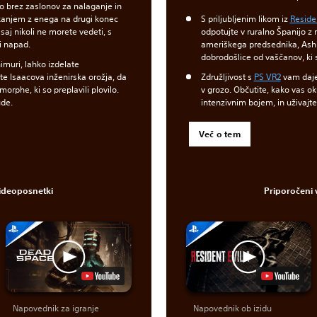
jo brez zaslonov za nalaganje in
anjem z enega na drugi konec
S priljubljenim likom iz
Residen
saj nikoli ne morete vedeti, s
odpotujte v ruralno Španijo z 
ji napad.
ameriškega predsednika, Ashl
dobrodošlice od vaščanov, ki 
himuri, lahko izdelate
te Isaacova inženirska orožja, da
Združljivost s
PS VR2
vam daje
rphe, ki so preplavili plovilo.
v grozo. Občutite, kako vas 
ude.
intenzivnim bojem, in uživajte
Več o tem
videoposnetki
Priporočeni 
Napovednik za igranje
Napovednik ob izidu