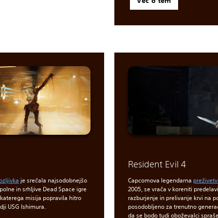
Več o tem
Resident Evil 4
zljivka
je srečala najsodobnejšo
Capcomova legendarna
preživetv
 polne in srhljive Dead Space igre
2005, se vrača v koreniti predelav
, katerega misija popravila hitro
razburjenje in prelivanje krvi na
dji USG Ishimura.
posodobljeno za trenutno generac
da se bodo tudi oboževalci sprašev