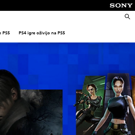
Išči
n PS5
PS4 igre oživijo na PS5