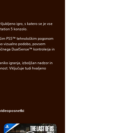
riljubljeno igro, s katero se je vse
tation 5 konzolo.
jšim PS5™ tehnološkim pogonom
no vizualno podobo, povsem
žičnega DualSense™ kontrolerja in
iko igranja, izboljšan nadzor in
nost. Vključuje tudi hvaljeno
videoposnetki