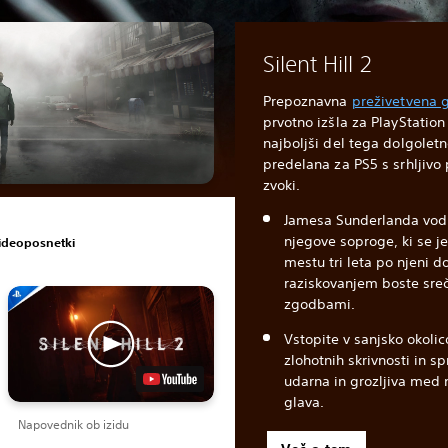
Silent Hill 2
Prepoznavna
preživetvena g
prvotno izšla za PlayStation 
najboljši del tega dolgolet
predelana za PS5 s srhljivo
zvoki.
Jamesa Sunderlanda vodi
njegove soproge, ki se j
videoposnetki
mestu tri leta po njeni 
raziskovanjem boste sreča
zgodbami.
Vstopite v sanjsko okolico
zlohotnih skrivnosti in sp
udarna in grozljiva med 
glava.
Napovednik ob izidu