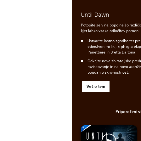
Until Dawn
Potopite se v najpopolnejšo različi
kjer lahko vsaka odločitev pomeni 
Ustvarite lastno zgodbo ter p
edinstvenimi liki, ki jih igra e
Panettiere in Bretta Daltona.
Odkrijte nove zbirateljske pre
raziskovanje in na novo aranži
poudarijo skrivnostnost.
Več o tem
Priporočeni 