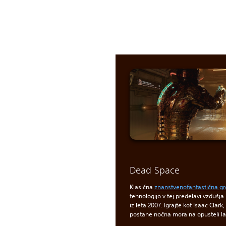
Dead Space
Klasična
znanstvenofantastična gro
tehnologijo v tej predelavi vzdušja
iz leta 2007. Igrajte kot Isaac Clark
postane nočna mora na opusteli la