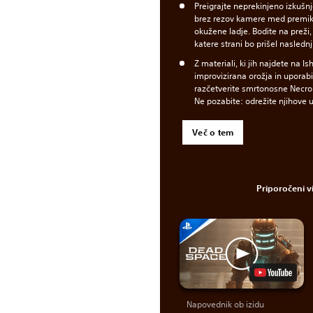
Preigrajte neprekinjeno izkušn
brez rezov kamere med premik
okužene ladje. Bodite na preži, 
katere strani bo prišel nasledn
Z materiali, ki jih najdete na Is
improvizirana orožja in uporabi
razčetverite smrtonosne Necromo
Ne pozabite: odrežite njihove 
Več o tem
Priporočeni 
Napovednik ob izidu