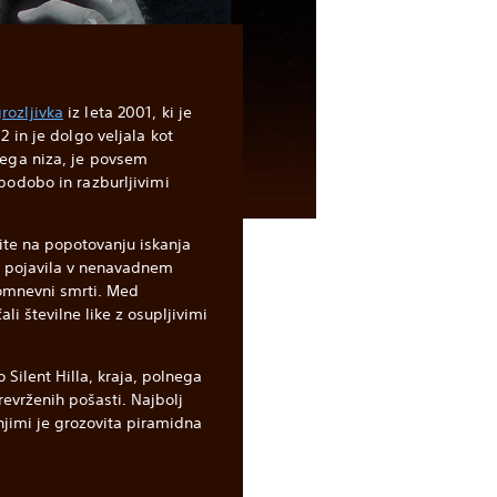
rozljivka
iz leta 2001, ki je
2 in je dolgo veljala kot
nega niza, je povsem
 podobo in razburljivimi
te na popotovanju iskanja
e pojavila v nenavadnem
domnevni smrti. Med
li številne like z osupljivimi
 Silent Hilla, kraja, polnega
revrženih pošasti. Najbolj
njimi je grozovita piramidna