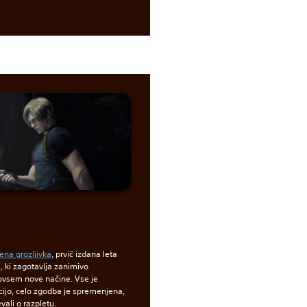
ena grozljivka
, prvič izdana leta
i, ki zagotavlja zanimivo
 povsem nove načine. Vse je
ijo, celo zgodba je spremenjena,
ali o razpletu.