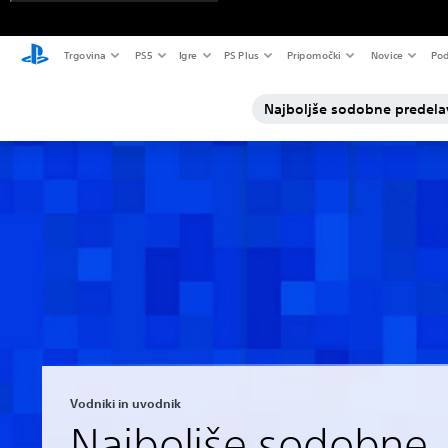
Trgovina
PS5
Igre
PS Plus
Pripomočki
Novice
Pod
Najboljše sodobne predela
Vodniki in uvodnik
Najboljše sodobne