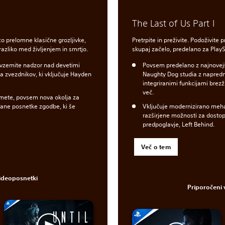
The Last of Us Part I
co prelomne klasične grozljivke,
Pretrpite in preživite. Podoživite p
razliko med življenjem in smrtjo.
skupaj začelo, predelano za PlayS
revzemite nadzor nad devetimi
Povsem predelano z najnove
kipa zvezdnikov, ki vključuje Hayden
Naughty Dog studia z napred
integriranimi funkcijami brez
več.
dmete, povsem nova okolja za
rane posnetke zgodbe, ki še
Vključuje modernizirano mehan
razširjene možnosti za dostop
predpoglavje, Left Behind.
Več o tem
videoposnetki
Priporočeni 