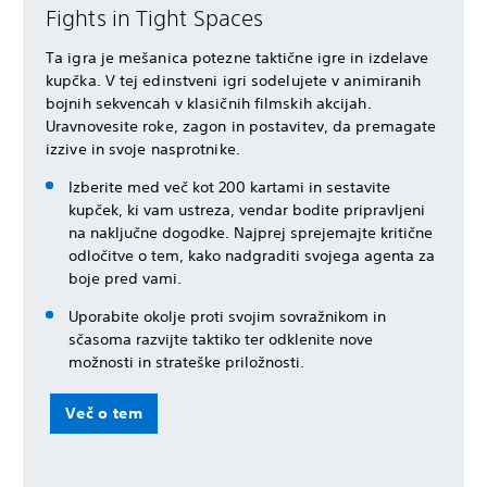
Fights in Tight Spaces
Ta igra je mešanica potezne taktične igre in izdelave
kupčka. V tej edinstveni igri sodelujete v animiranih
bojnih sekvencah v klasičnih filmskih akcijah.
Uravnovesite roke, zagon in postavitev, da premagate
izzive in svoje nasprotnike.
Izberite med več kot 200 kartami in sestavite
kupček, ki vam ustreza, vendar bodite pripravljeni
na naključne dogodke. Najprej sprejemajte kritične
odločitve o tem, kako nadgraditi svojega agenta za
boje pred vami.
Uporabite okolje proti svojim sovražnikom in
sčasoma razvijte taktiko ter odklenite nove
možnosti in strateške priložnosti.
Več o tem