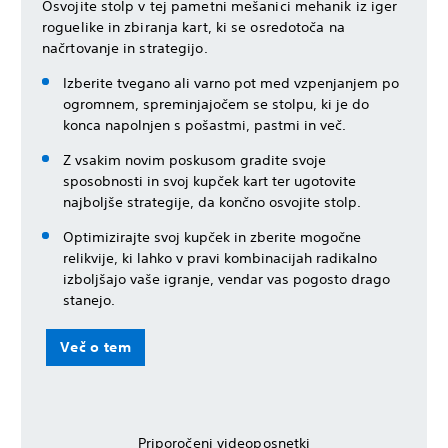
Osvojite stolp v tej pametni mešanici mehanik iz iger
roguelike in zbiranja kart, ki se osredotoča na
načrtovanje in strategijo.
Izberite tvegano ali varno pot med vzpenjanjem po
ogromnem, spreminjajočem se stolpu, ki je do
konca napolnjen s pošastmi, pastmi in več.
Z vsakim novim poskusom gradite svoje
sposobnosti in svoj kupček kart ter ugotovite
najboljše strategije, da končno osvojite stolp.
Optimizirajte svoj kupček in zberite mogočne
relikvije, ki lahko v pravi kombinacijah radikalno
izboljšajo vaše igranje, vendar vas pogosto drago
stanejo.
Več o tem
Priporočeni videoposnetki