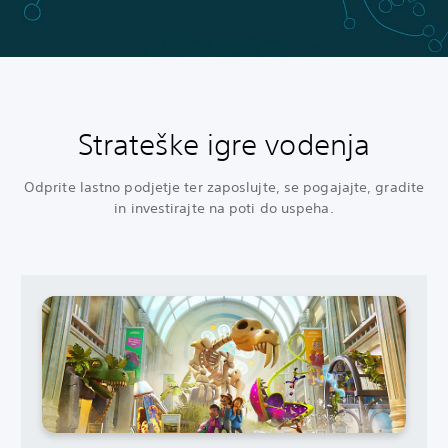
Strateške igre vodenja
Odprite lastno podjetje ter zaposlujte, se pogajajte, gradite
in investirajte na poti do uspeha.