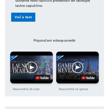
ustvarite novo različico preteklosti ter oblikujte
lastno zapuščino.
Več o tem
Priporočeni videoposnetki
Napovednik ob izidu
Napovednik za igranje