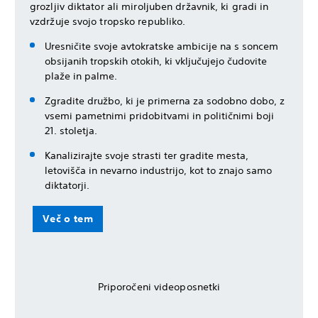
grozljiv diktator ali miroljuben državnik, ki gradi in
vzdržuje svojo tropsko republiko.
Uresničite svoje avtokratske ambicije na s soncem
obsijanih tropskih otokih, ki vključujejo čudovite
plaže in palme.
Zgradite družbo, ki je primerna za sodobno dobo, z
vsemi pametnimi pridobitvami in političnimi boji
21. stoletja.
Kanalizirajte svoje strasti ter gradite mesta,
letovišča in nevarno industrijo, kot to znajo samo
diktatorji.
Več o tem
Priporočeni videoposnetki