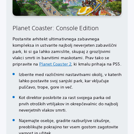
Planet Coaster: Console Edition
Postanite arhitekt ultimativnega zabavnega
kompleksa in ustvarite najbolj neverjeten zabaviščni
park, ki si ga lahko zamislite, skupaj z grozljivimi
vlakci smrti in barvitimi maskotami. Prav tako se
pripravite na
Planet Coaster 2
, ki kmalu prihaja na PS5.
Izberite med različnimi nastavitvami okolij, v katerih
lahko postavite svoj sanjski park, kar vključuje
puščavo, trope, gore in več.
Kot direktor poskrbite za rast svojega parka od
prvih otroških vrtiljakov in okrepčevalnic do najbolj
neverjetnih vlakov smrti.
Najemajte osebje, gradite razburljive izkušnje,
preoblikujte pokrajino ter vsem gostom zagotovite
varnost in užitek.