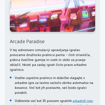
Arcade Paradise
V tej edinstveni simulaciji upravljanja igralec
prevzame družinsko pralnico perila – čisti stranišča,
pobira žvečilne gumije in sveti in skrbi za pranje
oblačil, hkrati pa zadaj igrati čisto pravo arkadno
igralnico.
Vodite uspešno pralnico in dobičke vlagajte v
arkadne igre za lastno rastočo zbirko avtomatov na
kovance. Več kot jih postavite, več bodo igralci
porabili.
Odklenite več kot 35 povsem igralnih
arkadnih iger