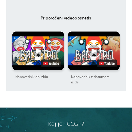
Priporočeni videoposnetki
Napovednik ob izidu
Napovednik z datumom
izida
Kaj je »CCG«?