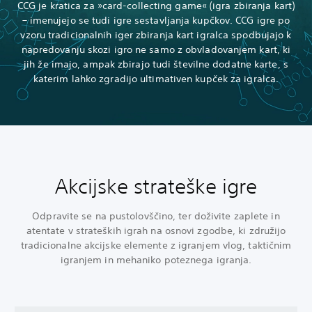
CCG je kratica za »card-collecting game« (igra zbiranja kart)
– imenujejo se tudi igre sestavljanja kupčkov. CCG igre po
vzoru tradicionalnih iger zbiranja kart igralca spodbujajo k
napredovanju skozi igro ne samo z obvladovanjem kart, ki
jih že imajo, ampak zbirajo tudi številne dodatne karte, s
katerim lahko zgradijo ultimativen kupček za igralca.
Akcijske strateške igre
Odpravite se na pustolovščino, ter doživite zaplete in
atentate v strateških igrah na osnovi zgodbe, ki združijo
tradicionalne akcijske elemente z igranjem vlog, taktičnim
igranjem in mehaniko poteznega igranja.