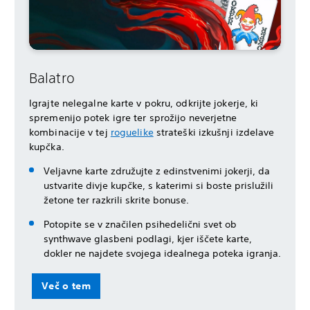
Balatro
Igrajte nelegalne karte v pokru, odkrijte jokerje, ki
spremenijo potek igre ter sprožijo neverjetne
kombinacije v tej
roguelike
strateški izkušnji izdelave
kupčka.
Veljavne karte združujte z edinstvenimi jokerji, da
ustvarite divje kupčke, s katerimi si boste prislužili
žetone ter razkrili skrite bonuse.
Potopite se v značilen psihedelični svet ob
synthwave glasbeni podlagi, kjer iščete karte,
dokler ne najdete svojega idealnega poteka igranja.
Več o tem