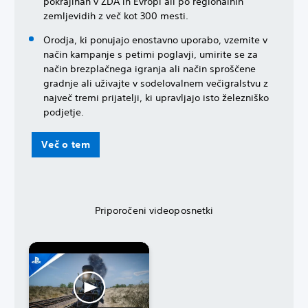
pokrajinah v ZDA in Evropi ali po regionalnih
zemljevidih z več kot 300 mesti.
Orodja, ki ponujajo enostavno uporabo, vzemite v
način kampanje s petimi poglavji, umirite se za
način brezplačnega igranja ali način sproščene
gradnje ali uživajte v sodelovalnem večigralstvu z
največ tremi prijatelji, ki upravljajo isto železniško
podjetje.
Več o tem
Priporočeni videoposnetki