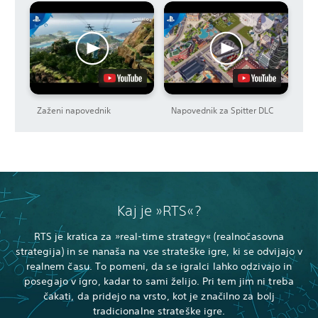
Zaženi napovednik
Napovednik za Spitter DLC
Kaj je »RTS«?
RTS je kratica za »real-time strategy« (realnočasovna
strategija) in se nanaša na vse strateške igre, ki se odvijajo v
realnem času. To pomeni, da se igralci lahko odzivajo in
posegajo v igro, kadar to sami želijo. Pri tem jim ni treba
čakati, da pridejo na vrsto, kot je značilno za bolj
tradicionalne strateške igre.