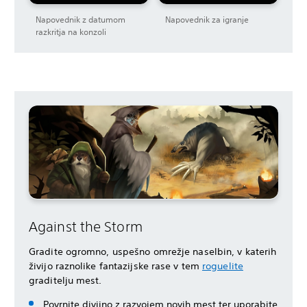
Napovednik z datumom
Napovednik za igranje
razkritja na konzoli
Against the Storm
Gradite ogromno, uspešno omrežje naselbin, v katerih
živijo raznolike fantazijske rase v tem
roguelite
graditelju mest.
Povrnite divjino z razvojem novih mest ter uporabite