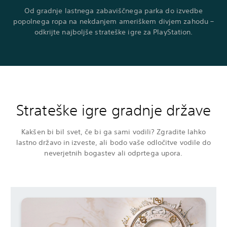
Od gradnje lastnega zabaviščnega parka do izvedbe
popolnega ropa na nekdanjem ameriškem divjem zahodu –
odkrijte najboljše strateške igre za PlayStation.
Strateške igre gradnje države
Kakšen bi bil svet, če bi ga sami vodili? Zgradite lahko
lastno državo in izveste, ali bodo vaše odločitve vodile do
neverjetnih bogastev ali odprtega upora.