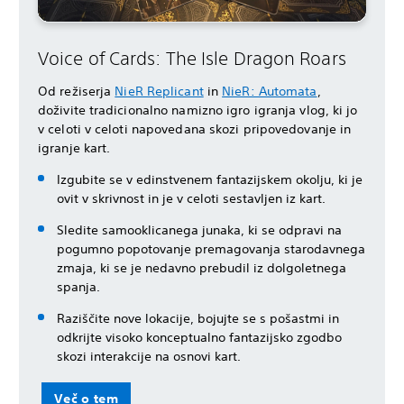
Voice of Cards: The Isle Dragon Roars
Od režiserja
NieR Replicant
in
NieR: Automata
,
doživite tradicionalno namizno igro igranja vlog, ki jo
v celoti v celoti napovedana skozi pripovedovanje in
igranje kart.
Izgubite se v edinstvenem fantazijskem okolju, ki je
ovit v skrivnost in je v celoti sestavljen iz kart.
Sledite samooklicanega junaka, ki se odpravi na
pogumno popotovanje premagovanja starodavnega
zmaja, ki se je nedavno prebudil iz dolgoletnega
spanja.
Raziščite nove lokacije, bojujte se s pošastmi in
odkrijte visoko konceptualno fantazijsko zgodbo
skozi interakcije na osnovi kart.
Več o tem