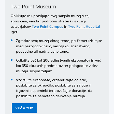
Two Point Museum
Oblikujte in upravljajte svoj sanjski muzej v tej
sproščeni, vendar podrobni strateški izkušnji
ustvarjalcev
Two Point Campus
in
Two Point Hospital
iger.
Zgradite svoj muzej okrog teme, pri čemer izbirajte
med prazgodovinsko, vesoljsko, znanstveno,
podvodno ali nadnaravno temo.
Odkrijte več kot 200 edinstvenih eksponatov in več
kot 350 okrasnih predmetov ter prilagodite videz
muzeja svojim željam.
Vzdržujte eksponate, organizirajte oglede,
poskrbite za okrepčilo, poskrbite za zaloge v
trgovini s spominki ter povečajte donacije, da
poskrbite za nemoteno delovanje muzeja.
Več o tem