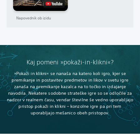
Napovednik ob izidu
Kaj pomeni »pokaži-in-klikni«?
»Pokaži in klikni« se nanaša na katero koli igro, kjer se
premikanje in postavitev predmetov in likov v svetu igre
zanaša na premikanje kazalca na to točko in izdajanje
navodila. Nekatere sodobne strateške igre so se odločile za
nadzor v realnem času, vendar številne še vedno uporabljajo
pristop pokaži in klikni – konzolne igre pa pri tem
uporabljajo mešanico obeh pristopov.