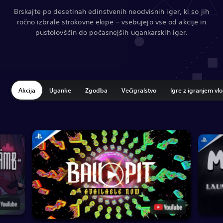
Brskajte po desetinah edinstvenih neodvisnih iger, ki so jih
ročno izbrale strokovne ekipe – vsebujejo vse od akcije in
pustolovščin do počasnejših ugankarskih iger.
Akcija
Uganke
Zgodba
Večigralstvo
Igre z igranjem vl