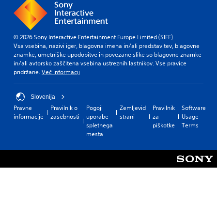
© 2026 Sony Interactive Entertainment Europe Limited (SIEE)
Vsa vsebina, nazivi iger, blagovna imena in/ali predstavitev, blagovne
znamke, umetniške upodobitve in povezane slike so blagovne znamke
in/ali avtorsko zaščitena vsebina ustreznih lastnikov. Vse pravice
pridržane.
Več informacij
Slovenija
Pravne
Pravilnik o
Pogoji
Zemljevid
Pravilnik
Software
informacije
zasebnosti
uporabe
strani
za
Usage
spletnega
piškotke
Terms
mesta