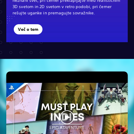
neznani svet, pri čemer preklapljajte med realističnim
3D svetom in 2D svetom v retro podobi, pri čemer
rešujte uganke in premagujte sovražnike.
Več o tem