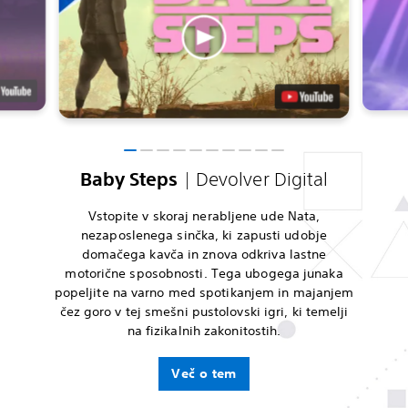
Baby Steps
| Devolver Digital
Vstopite v skoraj nerabljene ude Nata,
nezaposlenega sinčka, ki zapusti udobje
domačega kavča in znova odkriva lastne
motorične sposobnosti. Tega ubogega junaka
popeljite na varno med spotikanjem in majanjem
čez goro v tej smešni pustolovski igri, ki temelji
na fizikalnih zakonitostih.
Več o tem