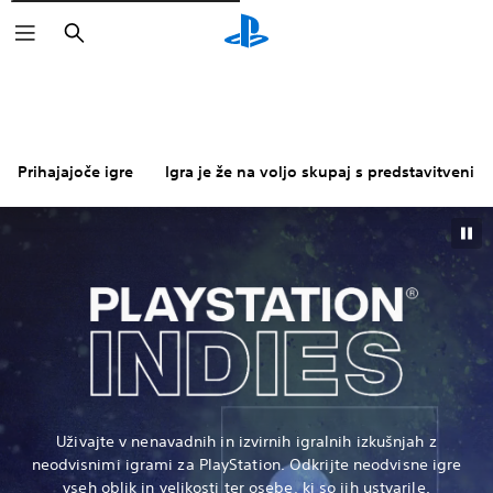
Išči
Prihajajoče igre
Igra je že na voljo skupaj s predstavitvenimi
Uživajte v nenavadnih in izvirnih igralnih izkušnjah z
neodvisnimi igrami za PlayStation. Odkrijte neodvisne igre
vseh oblik in velikosti ter osebe, ki so jih ustvarile.