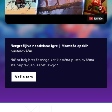
Nezgrešljive neodvisne igre
|
Montaža epskih
pustolovščin
Nič ni bolj brezčasnega kot klasična pustolovščina –
ste pripravljeni začeti svojo?
Več o tem