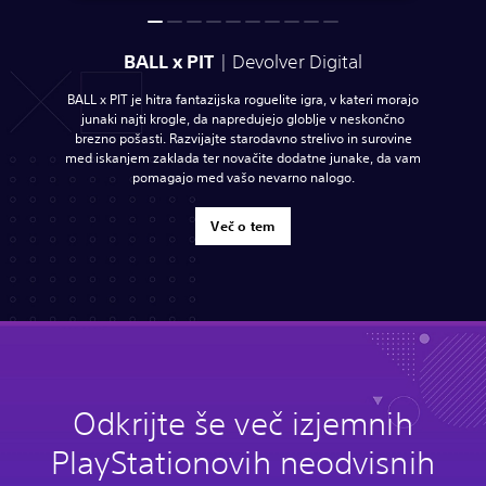
BALL x PIT
| Devolver Digital
BALL x PIT je hitra fantazijska roguelite igra, v kateri morajo
junaki najti krogle, da napredujejo globlje v neskončno
brezno pošasti. Razvijajte starodavno strelivo in surovine
med iskanjem zaklada ter novačite dodatne junake, da vam
pomagajo med vašo nevarno nalogo.
Več o tem
Odkrijte še več izjemnih
PlayStationovih neodvisnih