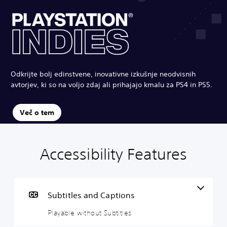
Odkrijte bolj edinstvene, inovativne izkušnje neodvisnih
avtorjev, ki so na voljo zdaj ali prihajajo kmalu za PS4 in PS5.
Več o tem
Accessibility Features
P
P
G
l
l
a
a
a
m
y
y
e
a
a
P
Subtitles and Captions
b
b
a
Playable without Subtitles
l
l
u
e
e
s