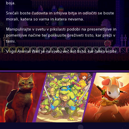
boja.
Srečali boste čudovita in srhljiva bitja in odločiti se boste
morali, katera so varna in katera nevarna.
Manipulirajte v svetu v pikslasti podobi na presenetljive in
pomenljive načine ter poskusite preživeti tisto, kar preži v
temi.
V igri Animal Well je na svetu več kot tisto, kar lahko vidite.