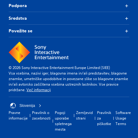
o
Podpora
k
e
P
n
Sredstva
l
d
a
i
Povežite se
y
a
a
l
b
o
l
g
e
u
e
w
.
© 2026 Sony Interactive Entertainment Europe Limited (SIEE)
i
Vsa vsebina, nazivi iger, blagovna imena in/ali predstavitev, blagovne
t
znamke, umetniške upodobitve in povezane slike so blagovne znamke
h
in/ali avtorsko zaščitena vsebina ustreznih lastnikov. Vse pravice
o
pridržane.
Več informacij
u
t
T
Slovenija
o
Pravne
Pravilnik o
Pogoji
Zemljevid
Pravilnik
Software
u
informacije
zasebnosti
uporabe
strani
za
Usage
c
spletnega
piškotke
Terms
mesta
h
C