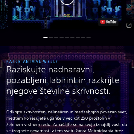
KAJ JE ANIMAL WELL?
Raziskujte nadnaravni,
pozabljeni labirint in razkrijte
njegove številne skrivnosti.
Odkrijte skrivnosten, nelinearen in medsebojno povezan svet,
medtem ko rešujete uganke v več kot 250 prostorih v
želenem vrstnem redu. Zanašajte se na svojo iznajdljivost, da
se izognete nevarnosti v tem svetu žanra Metroidvania brez