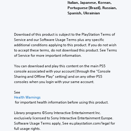
o
n
Italian, Japanese, Korean,
l
u
y
Portuguese (Brazil), Russian,
a
c
t
Spanish, Ukrainian
y
a
i
w
n
m
i
p
e
t
l
d
Download of this product is subject to the PlayStation Terms of 
h
a
u
Service and our Software Usage Terms plus any specific 
o
y
r
additional conditions applying to this product. If you do not wish 
u
t
i
to accept these terms, do not download this product. See Terms 
t
h
n
of Service for more important information.
s
e
g
u
g
g
You can download and play this content on the main PS5 
b
a
a
console associated with your account (through the “Console 
t
m
m
Sharing and Offline Play” setting) and on any other PS5 
i
e
e
consoles when you login with your same account.
t
w
p
l
i
l
See 
e
t
a
Health Warnings
s
h
y
 for important health information before using this product.
b
o
o
e
u
r
Library programs ©Sony Interactive Entertainment Inc. 
c
t
c
exclusively licensed to Sony Interactive Entertainment Europe. 
a
n
i
Software Usage Terms apply, See eu.playstation.com/legal for 
u
e
n
full usage rights.
s