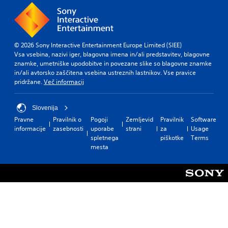
© 2026 Sony Interactive Entertainment Europe Limited (SIEE)
Vsa vsebina, nazivi iger, blagovna imena in/ali predstavitev, blagovne
znamke, umetniške upodobitve in povezane slike so blagovne znamke
in/ali avtorsko zaščitena vsebina ustreznih lastnikov. Vse pravice
pridržane.
Več informacij
Slovenija
Pravne
Pravilnik o
Pogoji
Zemljevid
Pravilnik
Software
informacije
zasebnosti
uporabe
strani
za
Usage
spletnega
piškotke
Terms
mesta