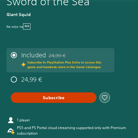
Sword of the Sea
Giant Squid
Na voljo na
PS5
Included
24,99 €
Discounted from original price of 24,99 €
Subscribe to PlayStation Plus Extra to access this
game and hundreds more in the Game Catalogue
24,99 €
Subscribe
1 player
PS5 and PS Portal cloud streaming supported only with Premium
subscription