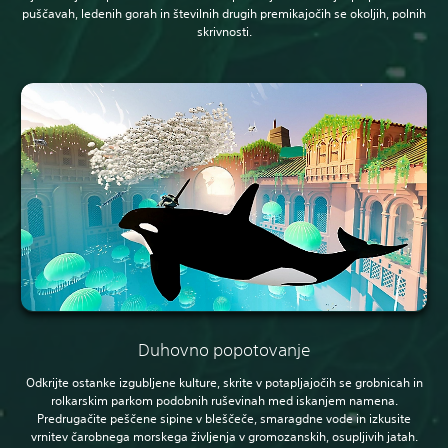
puščavah, ledenih gorah in številnih drugih premikajočih se okoljih, polnih
skrivnosti.
Duhovno popotovanje
Odkrijte ostanke izgubljene kulture, skrite v potapljajočih se grobnicah in
rolkarskim parkom podobnih ruševinah med iskanjem namena.
Predrugačite peščene sipine v bleščeče, smaragdne vode in izkusite
vrnitev čarobnega morskega življenja v gromozanskih, osupljivih jatah.