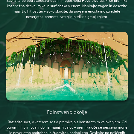
Zavijajte po poti starodavnega in mogočnega Hoversworda, ki se premika
kot snežna deska, rolka in surf deska v enem. Nabirajte zagon in dosezite
najvišjo hitrost ter visoko skočite, da povsem enostavno izvedete
neverjetne premete, vrtenje in trike z grabljenjem.
Edinstveno okolje
Raziščite svet, v katerem se tla premikajo s konstantnim valovanjem. Od
ogromnih plimovanj do najmanjših valov – premikajoče se peščeno morje
je neverjetno podrobno in čudovito upodobljeno. Deskajte po peščenih