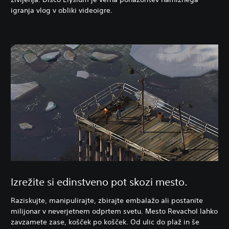
igranja vlog v obliki videoigre.
Izrežite si edinstveno pot skozi mesto.
Raziskujte, manipulirajte, zbirajte embalažo ali postanite
milijonar v neverjetnem odprtem svetu. Mesto Revachol lahko
zavzamete zase, košček po košček. Od ulic do plaž in še