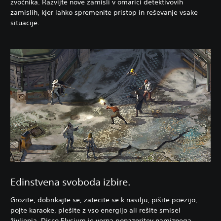
zvočnika. Razvijte nove zamisli v omarici detektivovih
zamislih, kjer lahko spremenite pristop in reševanje vsake
situacije.
Edinstvena svoboda izbire.
Grozite, dobrikajte se, zatecite se k nasilju, pišite poezijo,
pojte karaoke, plešite z vso energijo ali rešite smisel
življenja. Disco Elysium je verna ponazoritev namiznega