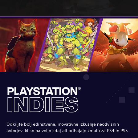
Odkrijte bolj edinstvene, inovativne izkušnje neodvisnih
avtorjev, ki so na voljo zdaj ali prihajajo kmalu za PS4 in PS5.