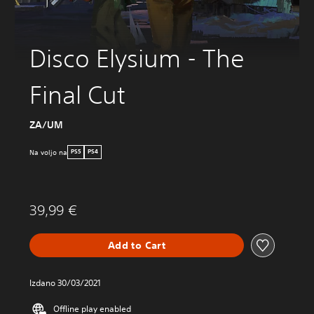
Disco Elysium - The
Final Cut
ZA/UM
Na voljo na
PS5
PS4
39,99 €
Add to Cart
Izdano 30/03/2021
Offline play enabled