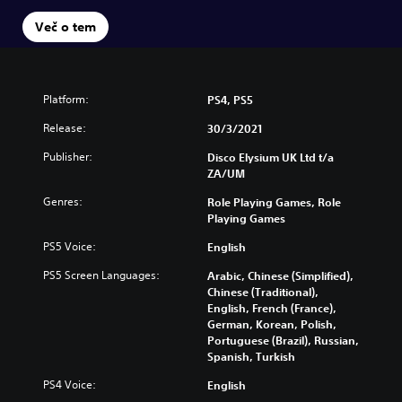
Več o tem
Platform:
PS4, PS5
Release:
30/3/2021
Publisher:
Disco Elysium UK Ltd t/a
ZA/UM
Genres:
Role Playing Games, Role
Playing Games
PS5 Voice:
English
PS5 Screen Languages:
Arabic, Chinese (Simplified),
Chinese (Traditional),
English, French (France),
German, Korean, Polish,
Portuguese (Brazil), Russian,
Spanish, Turkish
PS4 Voice:
English