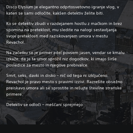
Disco Elysium je elegantno odprtosvetovno igranje vlog, v
kateri se sami odločite, kakšen detektiv želite biti.
Ko se detektiv zbudi v razdejanem hostlu z mačkom in brez
spomina na preteklost, mu sledite na nalogi sestavljanja
svoje preteklosti med raziskovanjem umora v mestu
Revachol.
Na začetku se je primer zdel povsem jasen, vendar se kmalu
izkaže, da je ta umor sprožil niz dogodkov, ki imajo širše
posledice za mesto in njegove prebivalce.
Smrt, seks, davki in disko – nič od tega ni izključeno.
Revachol je pravo mesto s pravimi izzivi. Razrešite obsežno
preiskavo umora ali se sprostite in rešujte številne stranske
primere.
Detektiv se odloči – meščani sprejmejo.