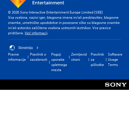
© 2026 Sony Interactive Entertainment Europe Limited (SIEE)
Vsa vsebina, nazivi iger, blagovna imena in/ali predstavitev, blagovne
znamke, umetniške upodobitve in povezane slike so blagovne znamke
in/ali avtorsko zaščitena vsebina ustreznih lastnikov. Vse pravice
pridržane.
Več informacij
Slovenija
Pravne
Pravilnik o
Pogoji
Zemljevid
Pravilnik
Software
informacije
zasebnosti
uporabe
strani
za
Usage
spletnega
piškotke
Terms
mesta