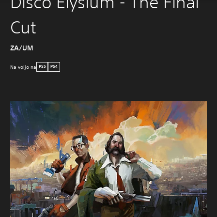
Disco Elysium - The Final
Cut
ZA/UM
Na voljo na
PS5
PS4