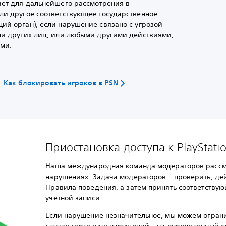
чет для дальнейшего рассмотрения в
ли другое соответствующее государственное
ий орган), если нарушение связано с угрозой
ли других лиц, или любыми другими действиями,
ми.
Как блокировать игроков в PSN
Приостановка доступа к PlayStati
Наша международная команда модераторов рассм
нарушениях. Задача модераторов – проверить, де
Правила поведения, а затем принять соответству
учетной записи.
Если нарушение незначительное, мы можем огран
случае серьезных нарушений – на определенный с