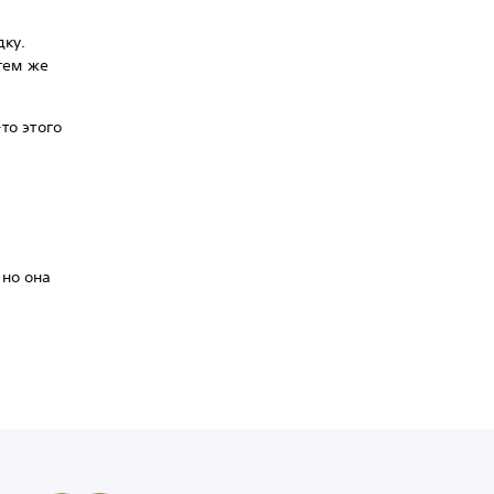
дку.
 тем же
то этого
 но она