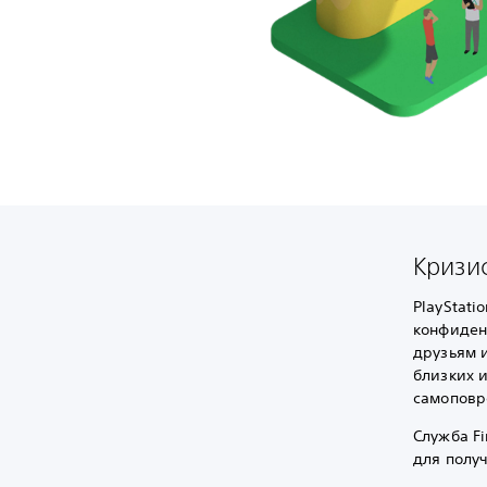
Кризи
PlayStati
конфиден
друзьям 
близких 
самоповр
Служба F
для полу