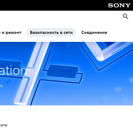
Поис
 и ремонт
Безопасность в сети
Соединение
ation®
в.
жете