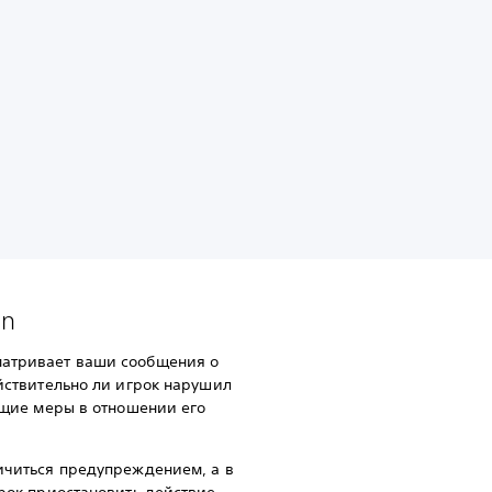
on
атривает ваши сообщения о
йствительно ли игрок нарушил
ющие меры в отношении его
ичиться предупреждением, а в
рок приостановить действие