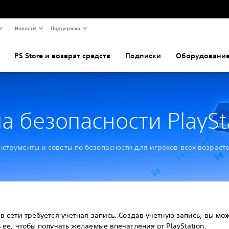
Новости
Поддержка
PS Store и возврат средств
Подписки
Оборудование
а безопасности PlaySt
нструменты и советы по безопасности для игроков всех возрасто
в сети требуется учетная запись. Создав учетную запись, вы мо
 ее, чтобы получать желаемые впечатления от PlayStation.