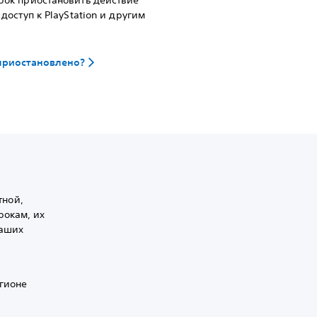
доступ к PlayStation и другим
 приостановлено?
тной,
рокам, их
ваших
егионе