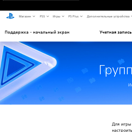
Магазин
PS5
Игры
PS Plus
Дополнительные устройства
Поддержка – начальный экран
Учетная запись
Групп
И
Для игры 
настроить