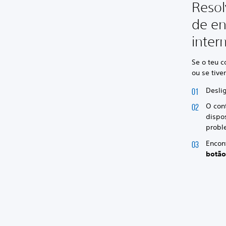
Resol
de en
inter
Se o teu c
ou se tive
Deslig
O cont
dispo
probl
Encon
botão 