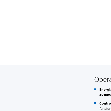
Opera
Energi
automa
Contro
funcio