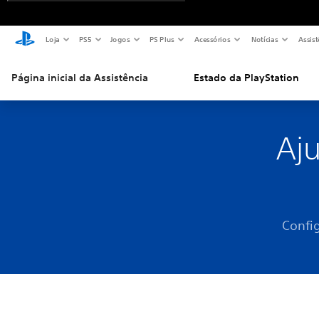
Loja
PS5
Jogos
PS Plus
Acessórios
Notícias
Assist
Página inicial da Assistência
Estado da PlayStation
Aj
Confi