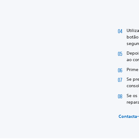
Utili
botão
segun
Depoi
ao con
Prime
Se pr
conso
Se os
repar
Contacta