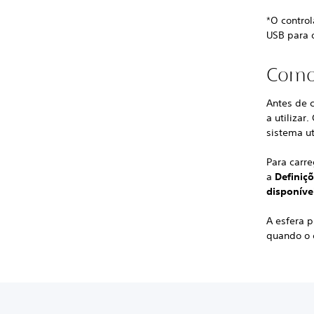
*O contro
USB para 
Como 
Antes de 
a utilizar
sistema u
Para carr
a
Definiç
disponíve
A esfera p
quando o 