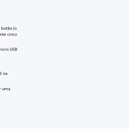
 botão (o
nte cinco
 micro USB
B na
ar uma