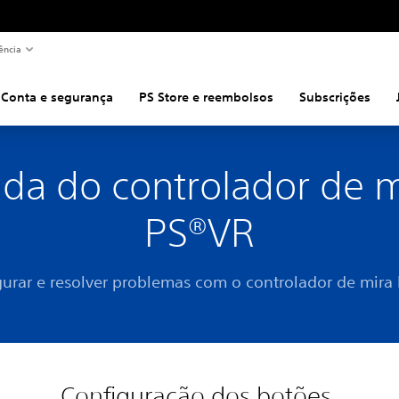
ência
Conta e segurança
PS Store e reembolsos
Subscrições
uda do controlador de m
PS®VR
gurar e resolver problemas com o controlador de mira 
Configuração dos botões