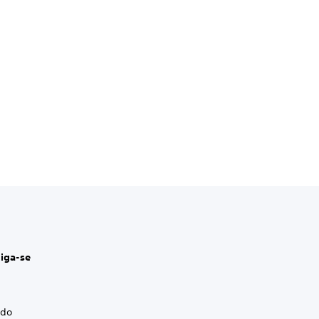
liga-se
 do