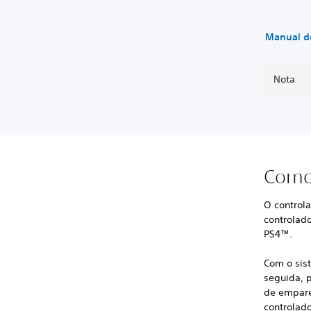
Manual do
Nota
Como 
O controla
controlado
PS4™.
Com o sis
seguida, 
de emparel
controlad