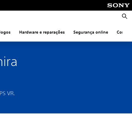
Pesqu
Jogos
Hardware e reparações
Segurança online
Coneti
ira
PS VR.