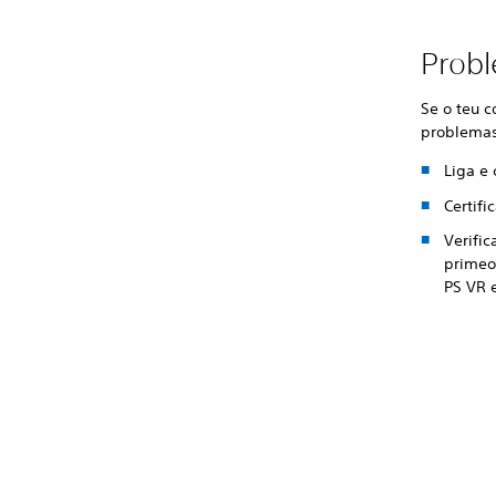
Prob
Se o teu c
problema
Liga e 
Certifi
Verific
prime
o
PS VR 