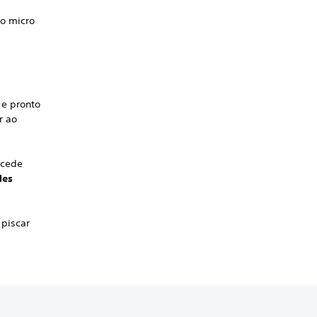
bo micro
 e pronto
r ao
acede
des
 piscar