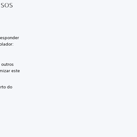
asos
 responder
olador:
 outros
mizar este
erto do