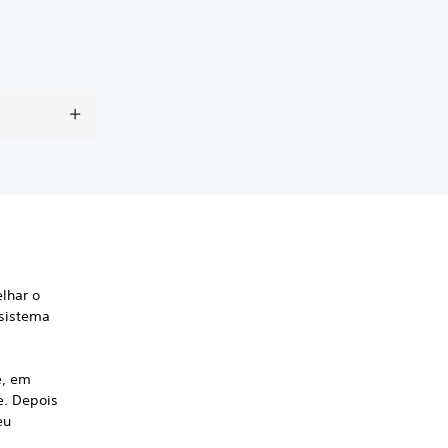
lhar o
 sistema
e, em
e. Depois
eu