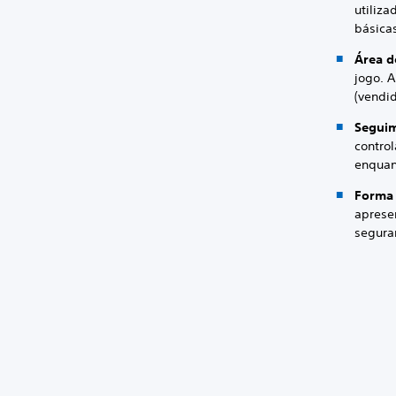
utiliz
básica
Área d
jogo. 
(vendi
Segui
contro
enquan
Forma
aprese
segurar