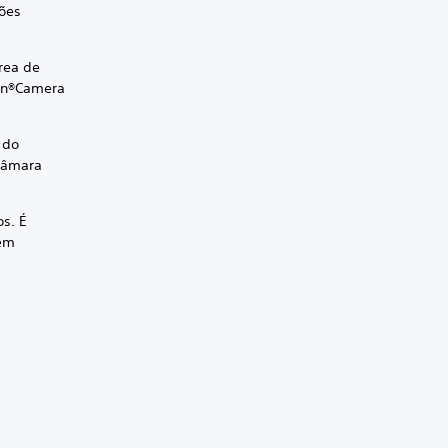
ções
área de
ion®Camera
 do
 câmara
s. É
dem