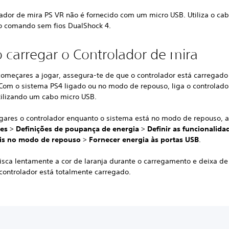
lador de mira PS VR não é fornecido com um micro USB. Utiliza o ca
o comando sem fios DualShock 4.
carregar o Controlador de mira
começares a jogar, assegura-te de que o controlador está carregado
. Com o sistema PS4 ligado ou no modo de repouso, liga o controlado
tilizando um cabo micro USB.
egares o controlador enquanto o sistema está no modo de repouso, 
ões
>
Definições de poupança de energia
>
Definir as funcionalida
is no modo de repouso
>
Fornecer energia às portas USB
.
isca lentamente a cor de laranja durante o carregamento e deixa de
controlador está totalmente carregado.