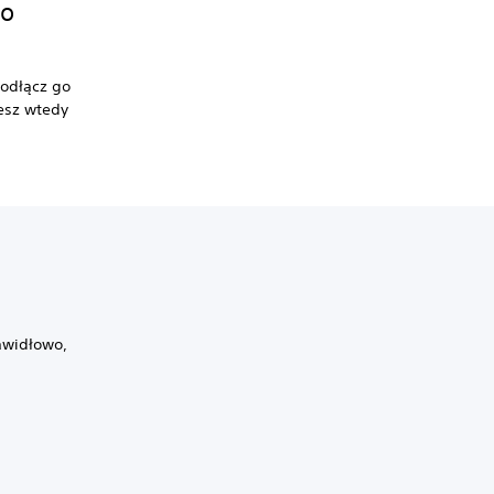
go
podłącz go
esz wtedy
rawidłowo,