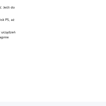
. Jeśli do
isk PS, aż
y urządzeń
tępnie