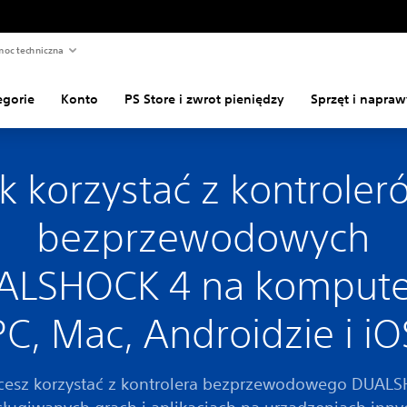
oc techniczna
egorie
Konto
PS Store i zwrot pieniędzy
Sprzęt i napraw
ak korzystać z kontroler
bezprzewodowych
ALSHOCK 4 na kompute
PC, Mac, Androidzie i iO
chcesz korzystać z kontrolera bezprzewodowego DUAL