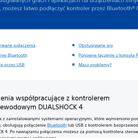
ługiwanych grach i aplikacjach na urządzeniach inny
, możesz łatwo podłączyć kontroler przez Bluetooth® 
iwane połączenia
Obsługiwane gry
nie Bluetooth
Ponowne łączenie z konsolą 
ie przez USB
Masz problemy?
enia współpracujące z kontrolerem
zewodowym DUALSHOCK 4
a z zainstalowanymi systemami operacyjnymi, które wymieniono poni
, obsługują połączenie
Bluetooth
lub USB z kontrolerem bezprzew
 4. Po nawiązaniu połączenia możesz za pomocą kontrolera stero
ującymi grami i aplikacjami.