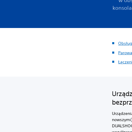
w obs
konsola
Obsług
Parowa
Łączen
Urządz
bezpr
Urządzeni
nowszymi)
DUALSHOCK
współprac