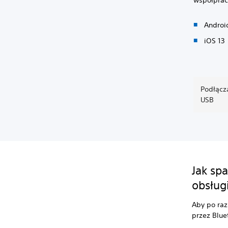
Androi
iOS 13
Podłącz
USB
Jak sp
obsłu
Aby po ra
przez Blue