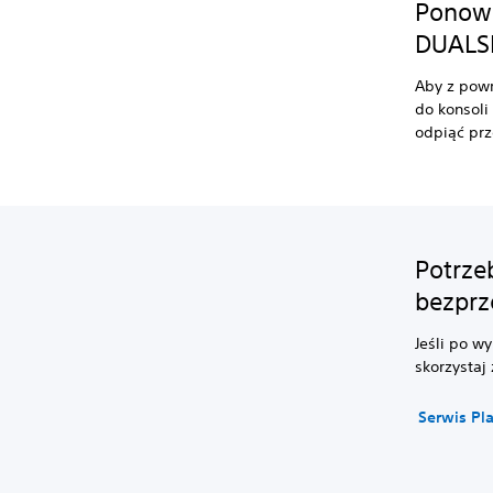
Ponown
DUALSH
Aby z powr
do konsoli
odpiąć prz
Potrze
bezpr
Jeśli po w
skorzystaj
Serwis Pl