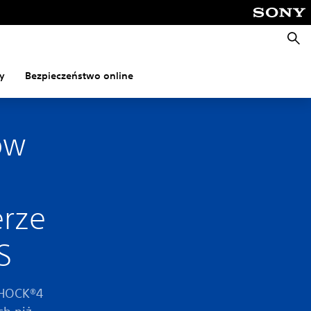
Wyszu
y
Bezpieczeństwo online
ów
rze
S
SHOCK®4