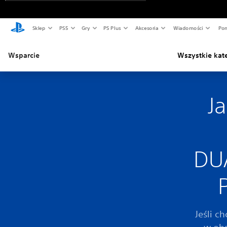
Sklep
PS5
Gry
PS Plus
Akcesoria
Wiadomości
Pom
Wsparcie
Wszystkie kat
J
DU
Jeśli 