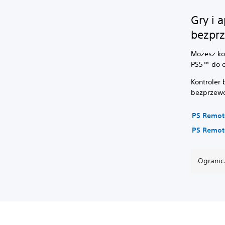
Gry i 
bezpr
Możesz ko
PS5™ do o
Kontroler
bezprzew
PS Remot
PS Remot
Ogranic