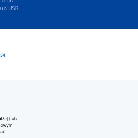
ch niż
lub USB.
PS4
żej (lub
odowym
wać