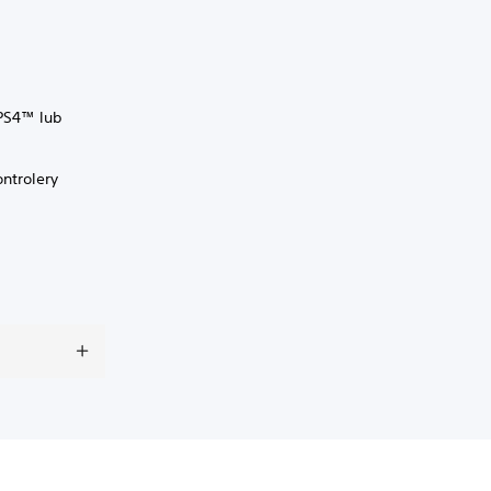
 PS4™ lub
ntrolery