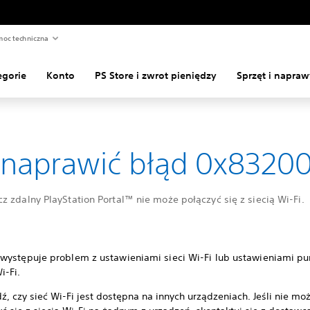
oc techniczna
egorie
Konto
PS Store i zwrot pieniędzy
Sprzęt i napraw
 naprawić błąd 0x8320
 zdalny PlayStation Portal™ nie może połączyć się z siecią Wi-Fi.
występuje problem z ustawieniami sieci Wi-Fi lub ustawieniami pu
i-Fi.
, czy sieć Wi-Fi jest dostępna na innych urządzeniach. Jeśli nie mo