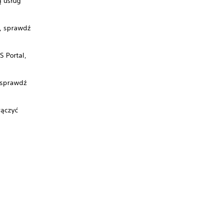
ą usług
l, sprawdź
 Portal,
 sprawdź
łączyć