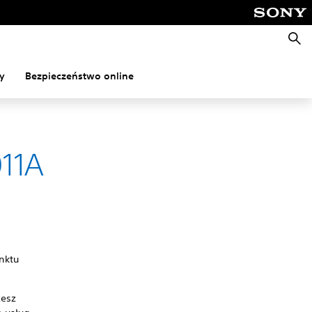
Wyszu
y
Bezpieczeństwo online
011A
nktu
żesz