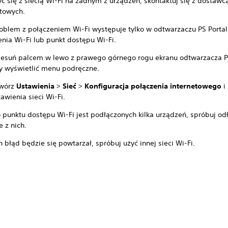
ć się z siecią Wi-Fi na żadnym z urządzeń, skontaktuj się z dostawc
etowych.
problem z połączeniem Wi-Fi występuje tylko w odtwarzaczu PS Porta
enia Wi-Fi lub punkt dostępu Wi-Fi.
zesuń palcem w lewo z prawego górnego rogu ekranu odtwarzacza PS
y wyświetlić menu podręczne.
wórz
Ustawienia
>
Sieć
>
Konfiguracja połączenia internetowego
i
tawienia sieci Wi-Fi.
o punktu dostępu Wi-Fi jest podłączonych kilka urządzeń, spróbuj od
e z nich.
en błąd będzie się powtarzał, spróbuj użyć innej sieci Wi-Fi.