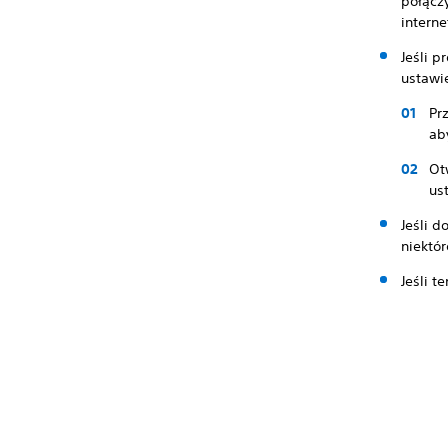
połączy
intern
Jeśli 
ustawi
Pr
ab
Ot
us
Jeśli d
niektór
Jeśli t