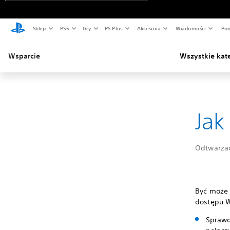
Sklep
PS5
Gry
PS Plus
Akcesoria
Wiadomości
Pom
Wsparcie
Wszystkie kat
Jak
Odtwarzacz
Być może 
dostępu W
Sprawdź