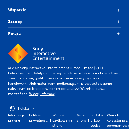
Wsparcie
Zasoby
Połącz
© 2026 Sony Interactive Entertainment Europe Limited (SIEE)
Cała zawartość, tytuły gier, nazwy handlowe i/lub wizerunki handlowe,
znaki handlowe, grafiki i związane z nimi obrazy są znakami
handlowymi i/lub materiałami podlegającymi prawu autorskiemu
należącymi do ich odpowiednich posiadaczy. Wszelkie prawa
zastrzeżone.
Więcej informacji
Polska
Informacje
Polityka
Warunki
Mapa
Polityka
Warunki
prawne
prywatności
użytkowania
strony
plików
korzystania z
strony
cookie
oprogramowa