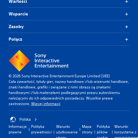
Wartości
Wsparcie
Zasoby
Połącz
© 2026 Sony Interactive Entertainment Europe Limited (SIEE)
Cała zawartość, tytuły gier, nazwy handlowe i/lub wizerunki handlowe,
znaki handlowe, grafiki i związane z nimi obrazy są znakami
handlowymi i/lub materiałami podlegającymi prawu autorskiemu
należącymi do ich odpowiednich posiadaczy. Wszelkie prawa
zastrzeżone.
Więcej informacji
Polska
Informacje
Polityka
Warunki
Mapa
Polityka
Warunki
prawne
prywatności
użytkowania
strony
plików
korzystania z
strony
cookie
oprogramowa