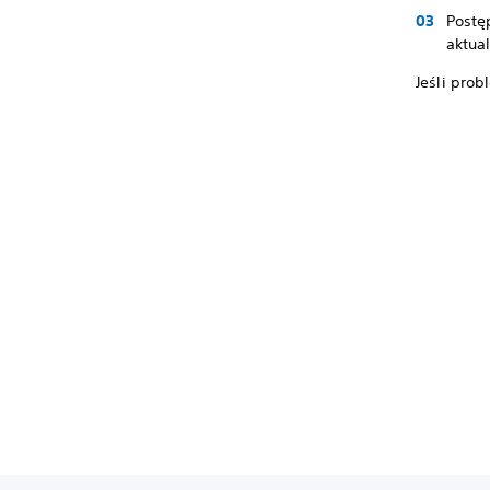
Postę
aktual
Jeśli prob