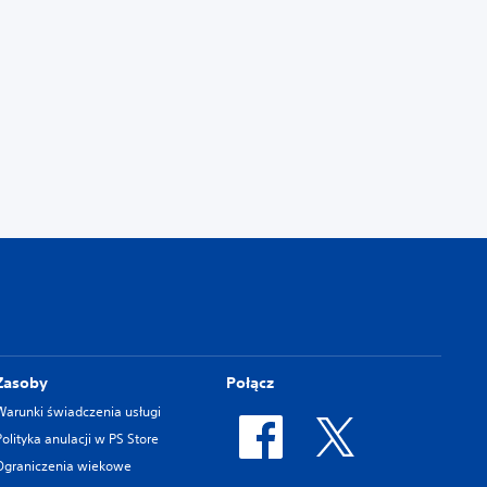
Zasoby
Połącz
Warunki świadczenia usługi
Polityka anulacji w PS Store
Ograniczenia wiekowe