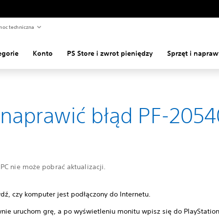
oc techniczna
egorie
Konto
PS Store i zwrot pieniędzy
Sprzęt i napraw
 naprawić błąd PF-2054
PC nie może pobrać aktualizacji.
dź, czy komputer jest podłączony do Internetu.
nie uruchom grę, a po wyświetleniu monitu wpisz się do PlayStation