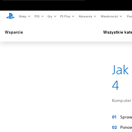
Sklep
PS5
Gry
PS Plus
Akcesoria
Wiadomości
Pom
Wsparcie
Wszystkie kat
Jak
4
Komputer 
Spraw
Ponow