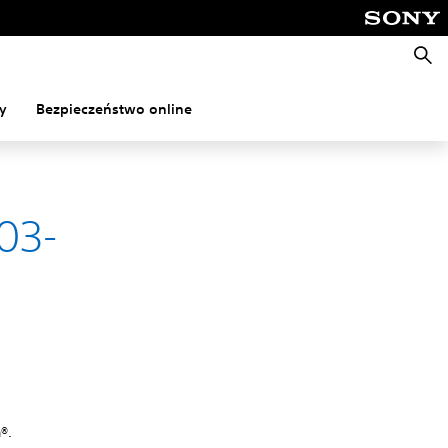
Wyszu
y
Bezpieczeństwo online
03-
®.