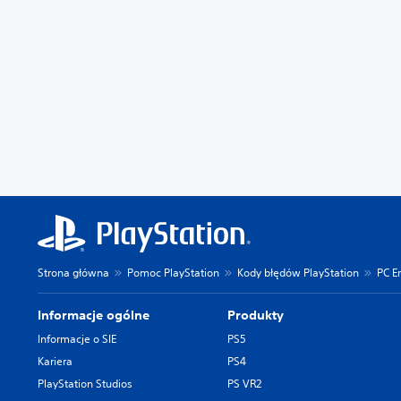
Strona główna
Pomoc PlayStation
Kody błędów PlayStation
PC E
Informacje ogólne
Produkty
Informacje o SIE
PS5
Kariera
PS4
PlayStation Studios
PS VR2