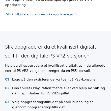
oppdatering.
Slik konfigurerer du automatiske oppdateringer
Slik oppgraderer du et kvalifisert digitalt
spill til den digitale PS VR2-versjonen
Hvis du vil oppgradere et kvalifisert digitalt spill du allerede
eier til PS VR2-versjonen, trenger du en PS5-konsoll:
Logg på den eksisterende kontoen på PS5-konsollen.
Finn spillet i PlayStation™Store eller ved hjelp av
Søk
, og
gå til spill-huben for PS VR2-spillet.
Velg oppgraderingstilbudet på spill-huben, og se
gjennom oppgraderingstilbudet.