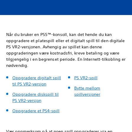
Når du bruker en PS5™-konsoll, kan det hende du kan
oppgradere et platespill eller et digitalt spill til den digitale
PS VR2-versjonen. Avhengig av spillet kan denne
oppgraderingen være kostnadsfri, kreve betaling og være
tilgjengelig i en begrenset periode. En Internett-tilkobling er
nødvendig.
Oppgradere digitalt spill
PS VR2-spill
til PS VR2-versjon
Bytte mellom
Oppgradere diskspill til
spillversjoner
PS VR2-versjon
Oppgradere et PS4-spill
Vær oppmerksom på at noen spill oppgraderes via en