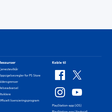
Ressurser
Koble til
Tjenestevilkår
Oppsigelsesregler for PS Store
Aldersgrenser
Helseadvarsel
Utviklere
Offisielt lisensieringsprogram
PlayStation-app (iOS)
PlayStation-app (Android)