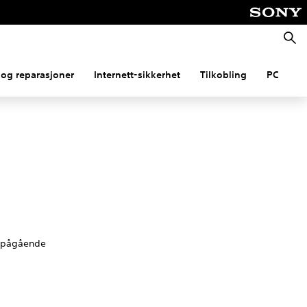
Søk
og reparasjoner
Internett-sikkerhet
Tilkobling
PC
er pågående