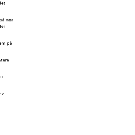
let
 så nær
ler
dem på
atere
du
r
>