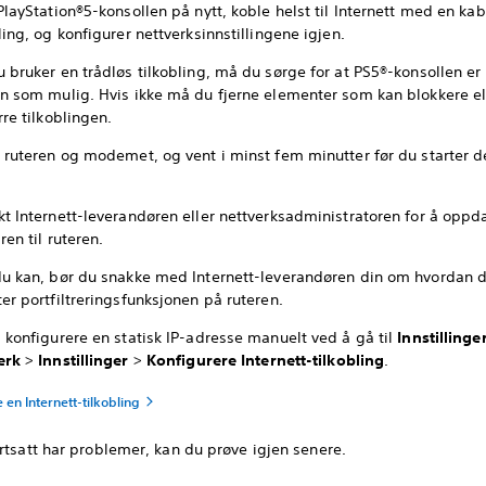
PlayStation®5-konsollen på nytt, koble helst til Internett med en kab
ling, og konfigurer nettverksinnstillingene igjen.
u bruker en trådløs tilkobling, må du sørge for at PS5®-konsollen er
en som mulig. Hvis ikke må du fjerne elementer som kan blokkere el
rre tilkoblingen.
v ruteren og modemet, og vent i minst fem minutter før du starter 
kt Internett-leverandøren eller nettverksadministratoren for å oppd
ren til ruteren.
du kan, bør du snakke med Internett-leverandøren din om hvordan 
er portfiltreringsfunksjonen på ruteren.
å konfigurere en statisk IP-adresse manuelt ved å gå til
Innstillinge
erk
>
Innstillinger
>
Konfigurere Internett-tilkobling
.
 en Internett-tilkobling
rtsatt har problemer, kan du prøve igjen senere.