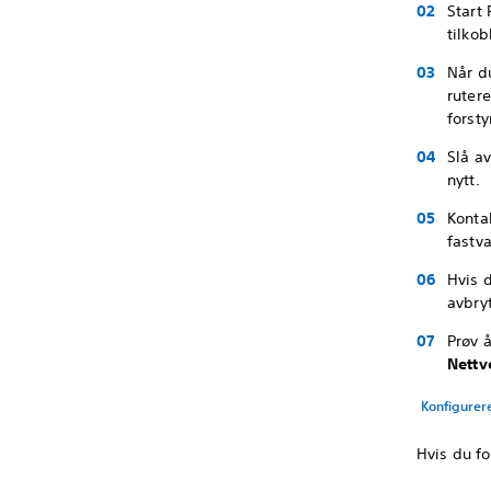
Start 
tilkob
Når d
ruter
forsty
Slå a
nytt.
Konta
fastva
Hvis 
avbryt
Prøv 
Nettv
Konfigurere
Hvis du fo