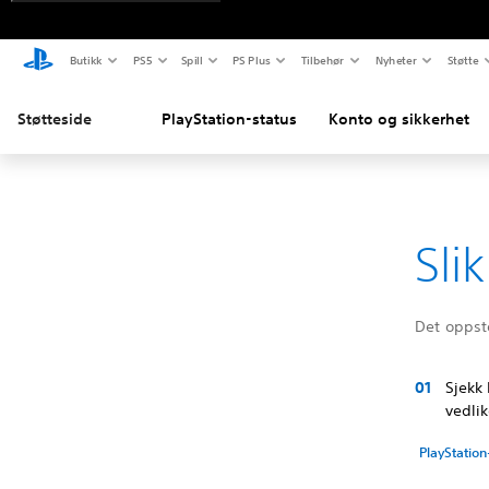
Butikk
PS5
Spill
PS Plus
Tilbehør
Nyheter
Støtte
Støtteside
PlayStation-status
Konto og sikkerhet
Sli
Det oppsto
Sjekk 
vedli
PlayStation