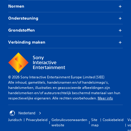
Normen
Ondersteuning
Grondstoffen
Verbinding maken
© 2026 Sony Interactive Entertainment Europe Limited (SIEE)
Alle inhoud, gametitels, handelsnamen en/of handelsimago's,
handelsmerken, illustraties en geassocieerde afbeeldingen zijn
handelsmerken en/of auteursrechtelijk beschermd materiaal van hun
respectievelijke eigenaren. Alle rechten voorbehouden.
Meer info
Nederland
Juridisch
Privacybeleid
Gebruiksvoorwaarden
Site
Cookiebeleid
V
website
map
vo
so