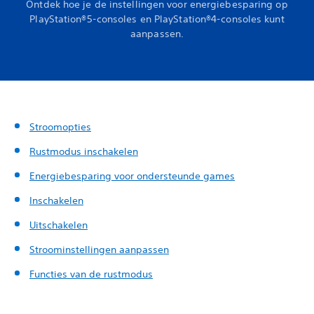
Ontdek hoe je de instellingen voor energiebesparing op
PlayStation®5-consoles en PlayStation®4-consoles kunt
aanpassen.
Stroomopties
Rustmodus inschakelen
Energiebesparing voor ondersteunde games
Inschakelen
Uitschakelen
Stroominstellingen aanpassen
Functies van de rustmodus