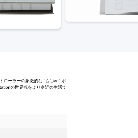
トローラーの象徴的な “△〇×□” ボ
ationの世界観をより身近の生活で