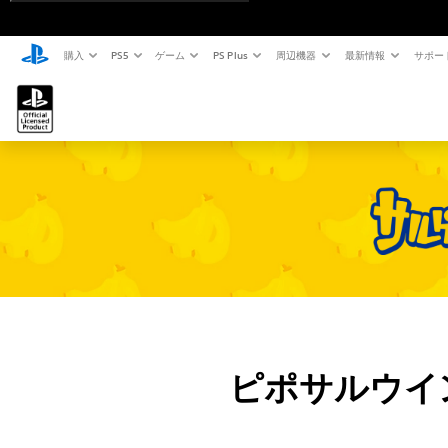
購入
PS5
ゲーム
PS Plus
周辺機器
最新情報
サポー
ピポサルウイ