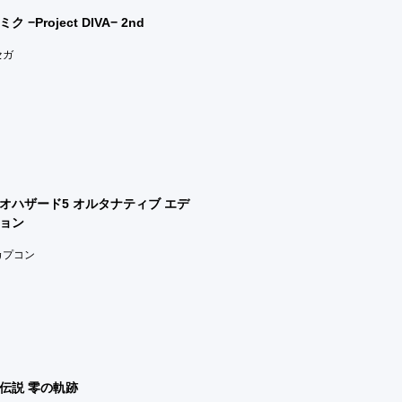
ク −Project DIVA− 2nd
セガ
オハザード5 オルタナティブ エデ
ョン
)カプコン
伝説 零の軌跡