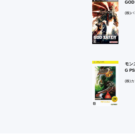
GOD
(株)
モン
G PS
(株)