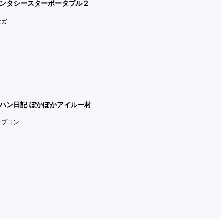
ンタシースターポータブル２
セガ
ハン日記 ぽかぽかアイルー村
)カプコン