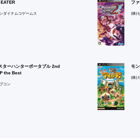
 EATER
ファ
バンダイナムコゲームス
(株)
スターハンターポータブル 2nd
モン
P the Best
(株
カプコン