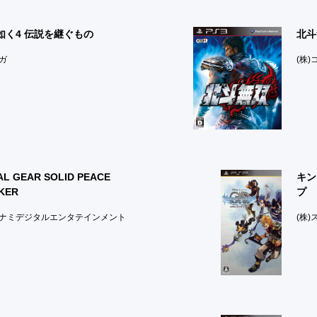
如く4 伝説を継ぐもの
北斗
セガ
(株
AL GEAR SOLID PEACE
キン
KER
プ
コナミデジタルエンタテインメント
(株