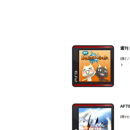
週刊
(株)
ト
AFT
(株)