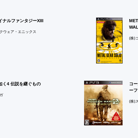
イナルファンタジーXIII
MET
WA
スクウェア・エニックス
(株
如く4 伝説を継ぐもの
コー
ーフ
セガ
(株