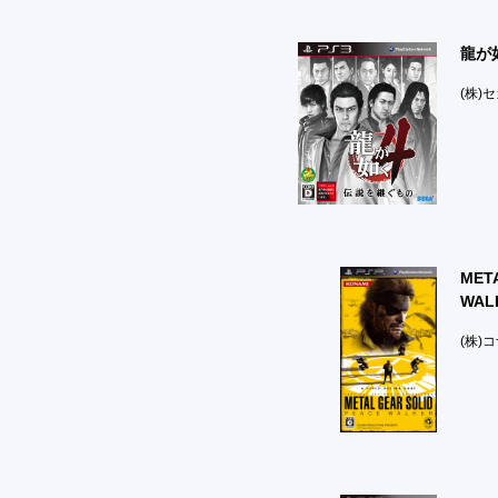
龍が
(株)
MET
WAL
(株)