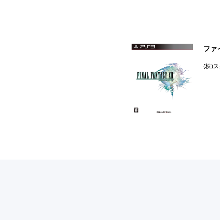
ファ
(株)