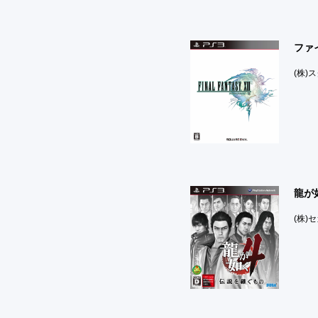
ファ
(株)
龍が
(株)