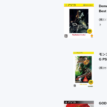
Demo
Best
(株)
ト
モン
G PS
(株)
GOD 