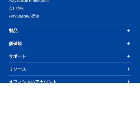
PlayStation Productions
会社情報
PlayStationの歴史
製品
価値観
サポート
リソース
オフィシャルアカウント
©2026 Sony Interactive Entertainment Inc. All Rights Reserved.
全コンテンツ、ゲームタイトル、商号および／または製品形状、トレー
ドマーク、アートワーク、関連する画像は、それぞれの所有者の商標お
よび／または著作物です。All rights reserved.
詳細