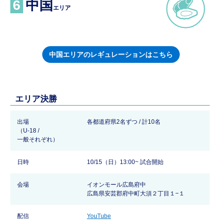
6
中国
エリア
中国エリアのレギュレーションはこちら
エリア決勝
出場
各都道府県2名ずつ / 計10名
（U-18 /
一般それぞれ）
日時
10/15（日）13:00~ 試合開始
会場
イオンモール広島府中
広島県安芸郡府中町大須２丁目１−１
配信
YouTube