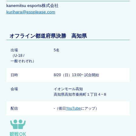
kanemitsu esports株式会社
kurihara@essplease.com
オフライン都道府県決勝 高知県
出場
5名
（U-18 /
一般それぞれ）
日時
8/20（日）13:00~ 試合開始
会場
イオンモール高知
高知県高知市秦南町１丁目４−８
配信
-（後日
YouTube
にアップ）