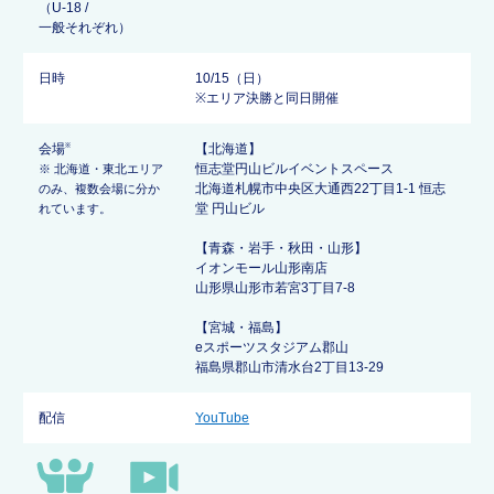
（U-18 /
一般それぞれ）
日時
10/15（日）
※エリア決勝と同日開催
会場
【北海道】
※
恒志堂円山ビルイベントスペース
※ 北海道・東北エリア
北海道札幌市中央区大通西22丁目1-1 恒志
のみ、複数会場に分か
堂 円山ビル
れています。
【青森・岩手・秋田・山形】
イオンモール山形南店
山形県山形市若宮3丁目7-8
【宮城・福島】
eスポーツスタジアム郡山
福島県郡山市清水台2丁目13-29
配信
YouTube