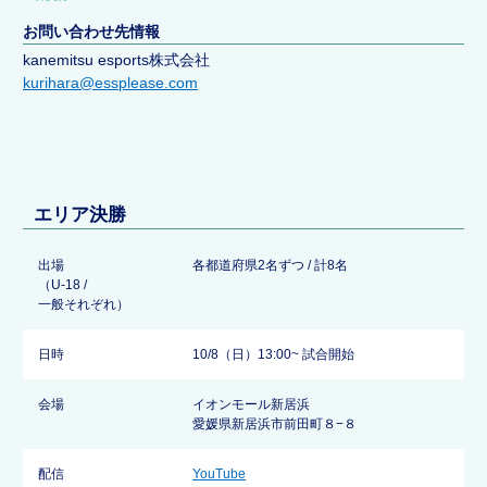
お問い合わせ先情報
kanemitsu esports株式会社
kurihara@essplease.com
エリア決勝
出場
各都道府県2名ずつ / 計8名
（U-18 /
一般それぞれ）
日時
10/8（日）13:00~ 試合開始
会場
イオンモール新居浜
愛媛県新居浜市前田町８−８
配信
YouTube