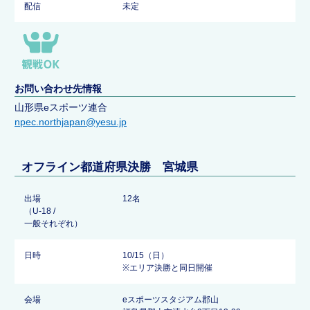
配信
未定
お問い合わせ先情報
山形県eスポーツ連合
npec.northjapan@yesu.jp
オフライン都道府県決勝 宮城県
出場
12名
（U-18 /
一般それぞれ）
日時
10/15（日）
※エリア決勝と同日開催
会場
eスポーツスタジアム郡山