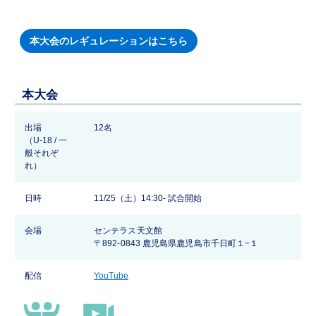
本大会のレギュレーションはこちら
本大会
出場
12名
（U-18 / 一
般それぞ
れ）
日時
11/25（土）14:30- 試合開始
会場
センテラス天文館
〒892-0843 鹿児島県鹿児島市千日町１−１
配信
YouTube