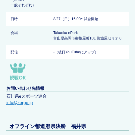
一般それぞれ）
日時
8/27（日）15:00~ 試合開始
会場
Takaoka ePark
富山県高岡市御旅屋町101 御旅屋セリオ 6F
配信
-（後日YouTubeにアップ）
お問い合わせ先情報
石川県eスポーツ連合
info@zorge.jp
オフライン都道府県決勝 福井県