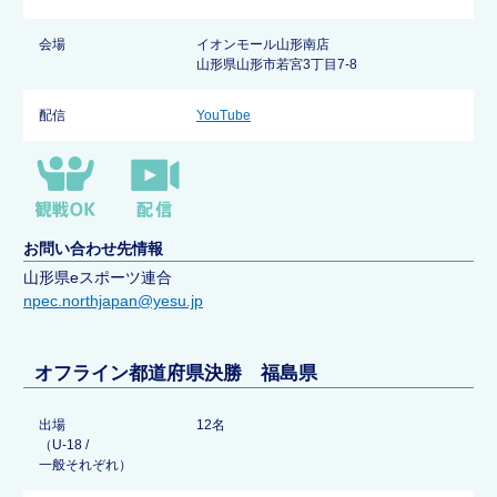
会場
イオンモール山形南店
山形県山形市若宮3丁目7-8
配信
YouTube
お問い合わせ先情報
山形県eスポーツ連合
npec.northjapan@yesu.jp
オフライン都道府県決勝 福島県
出場
12名
（U-18 /
一般それぞれ）