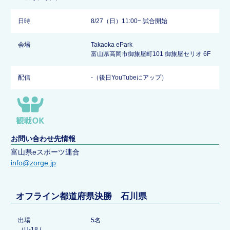
日時
8/27（日）11:00~ 試合開始
会場
Takaoka ePark
富山県高岡市御旅屋町101 御旅屋セリオ 6F
配信
-（後日YouTubeにアップ）
お問い合わせ先情報
富山県eスポーツ連合
info@zorge.jp
オフライン都道府県決勝 石川県
出場
5名
（U-18 /