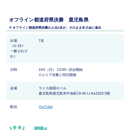
オフライン都道府県決勝 鹿児島県
※ オフライン都道府県決勝の上位1名が、そのまま本大会に進出
出場
7名
（U-18 /
一般それぞ
れ）
日時
10/1（日） 13:00~ 試合開始
※エリア決勝と同日開催
会場
ライカ南国ホール
鹿児島県鹿児島市中央町19-40 Li-Ka1920 5階
配信
YouTube