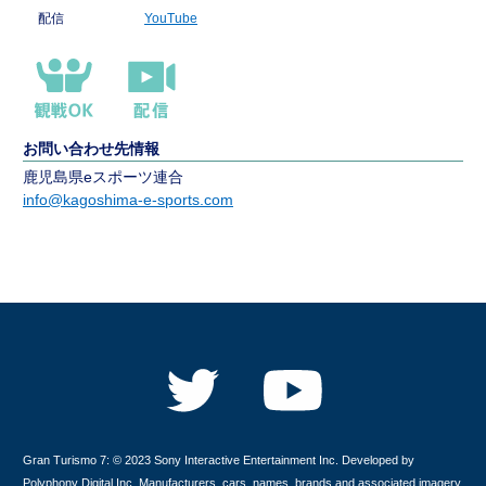
配信
YouTube
お問い合わせ先情報
鹿児島県eスポーツ連合
info@kagoshima-e-sports.com
Gran Turismo 7: © 2023 Sony Interactive Entertainment Inc. Developed by
Polyphony Digital Inc. Manufacturers, cars, names, brands and associated imagery