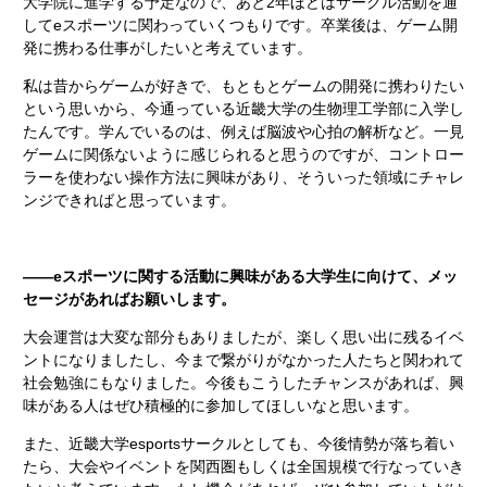
大学院に進学する予定なので、あと2年ほどはサークル活動を通
してeスポーツに関わっていくつもりです。卒業後は、ゲーム開
発に携わる仕事がしたいと考えています。
私は昔からゲームが好きで、もともとゲームの開発に携わりたい
という思いから、今通っている近畿大学の生物理工学部に入学し
たんです。学んでいるのは、例えば脳波や心拍の解析など。一見
ゲームに関係ないように感じられると思うのですが、コントロー
ラーを使わない操作方法に興味があり、そういった領域にチャレ
ンジできればと思っています。
――eスポーツに関する活動に興味がある大学生に向けて、メッ
セージがあればお願いします。
大会運営は大変な部分もありましたが、楽しく思い出に残るイベ
ントになりましたし、今まで繋がりがなかった人たちと関われて
社会勉強にもなりました。今後もこうしたチャンスがあれば、興
味がある人はぜひ積極的に参加してほしいなと思います。
また、近畿大学esportsサークルとしても、今後情勢が落ち着い
たら、大会やイベントを関西圏もしくは全国規模で行なっていき