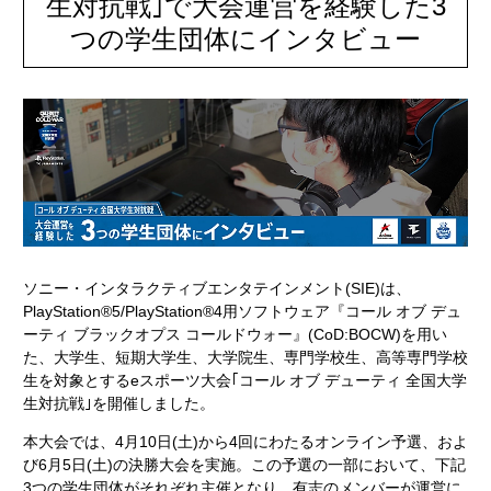
生対抗戦｣で大会運営を経験した3
つの学生団体にインタビュー
ソニー・インタラクティブエンタテインメント(SIE)は、
PlayStation®5/PlayStation®4用ソフトウェア『コール オブ デュ
ーティ ブラックオプス コールドウォー』(CoD:BOCW)を用い
た、大学生、短期大学生、大学院生、専門学校生、高等専門学校
生を対象とするeスポーツ大会｢コール オブ デューティ 全国大学
生対抗戦｣を開催しました。
本大会では、4月10日(土)から4回にわたるオンライン予選、およ
び6月5日(土)の決勝大会を実施。この予選の一部において、下記
3つの学生団体がそれぞれ主催となり、有志のメンバーが運営に