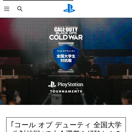
検
索
｢コール オブ デューティ 全国大学