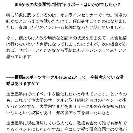
――SIEからの大会運営に関するサポートはいかがでしたか？
特に印象に残っているのは、オンラインセミナーですね。現場の
細かなところまでお話いただけて、僕自身すごくためになりまし
たし、参加した他のメンバーも勉強になったと話していました。
今回、僕たちは人数や場所など諸々の状況を踏まえて、大会配信
は行わないという判断になってしまったのですが、次の機会があ
れば、サポートいただきながら配信にもチャレンジしてみたいと
思っています。
――慶應eスポーツサークルTitanZzとして、今後考えている活
動はありますか？
慶應義塾内でのイベントを開催したいと考えています。というの
も、これまで他大学のサークルと取り組む外向けのイベントが多
かったのですが、大学内でまだあまりサークルの存在を知られて
いないという現状があり、知名度アップを狙いたいなと。
慶應義塾に現在所属している人なら、教授も含めて誰でも参加で
きるイベントにしたいですね。今コロナ禍で研究会同士の交流が