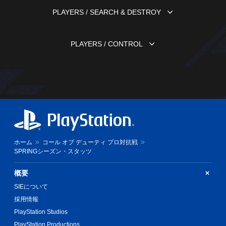
PLAYERS / SEARCH & DESTROY
PLAYERS / CONTROL
ホーム
コール オブ デューティ プロ対抗戦
SPRINGシーズン・スタッツ
概要
SIEについて
採用情報
PlayStation Studios
PlayStation Productions