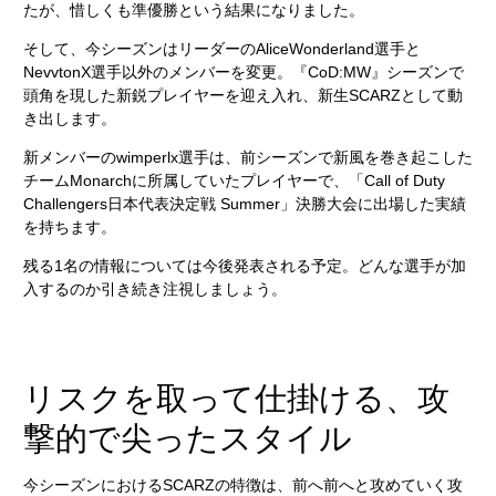
たが、惜しくも準優勝という結果になりました。
そして、今シーズンはリーダーのAliceWonderland選手と
NevvtonX選手以外のメンバーを変更。『CoD:MW』シーズンで
頭角を現した新鋭プレイヤーを迎え入れ、新生SCARZとして動
き出します。
新メンバーのwimperlx選手は、前シーズンで新風を巻き起こした
チームMonarchに所属していたプレイヤーで、「Call of Duty
Challengers日本代表決定戦 Summer」決勝大会に出場した実績
を持ちます。
残る1名の情報については今後発表される予定。どんな選手が加
入するのか引き続き注視しましょう。
リスクを取って仕掛ける、攻
撃的で尖ったスタイル
今シーズンにおけるSCARZの特徴は、前へ前へと攻めていく攻