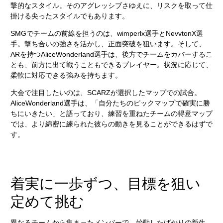
撃的なスタイル。そのアグレッシブさゆえに、リスクを取って仕
掛ける尖ったスタイルでもあります。
SMGでチームの前線を担うのは、wimperlx選手とNevvtonX選
手。撃ち合いの強さを活かし、正面突破を狙います。そして、
ARを持つAliceWonderland選手は、後方でチームをカバーするこ
とも、前方に出て戦うこともできるプレイヤー。状況に応じて、
柔軟に対応できる強みを持ちます。
大会で注目したいのは、SCARZが選択したマップでの試合。
AliceWonderland選手は、「自分たちのピックマップで確実に勝
ちにいきたい」と語っており、練習を重ねたチームの得意マップ
では、より綿密に練られた彼らの動きを見ることができるはずで
す。
着実に一歩ずつ、目標を狙い
定めて挑む
異なるチームから集まったメンバーで、始動したばかりの新生