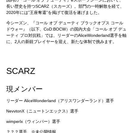
国内の『コール オブ デューティ』eスポーツシーンにおいて、
長い歴史を持つSCARZ（スカーズ）。部門の一時解散を経て、
2020年には”王座奪還”を掲げて復活を遂げました。
今シーズン、『コール オブ デューティ ブラックオプス コール
ドウォー』（以下、CoD:BOCW）の国内大会「コール オブ デュ
ーティ プロ対抗戦」では、リーダーのAliceWonderland選手を軸
に、2人の新鋭プレイヤーを迎え、新たな体制で挑みます。
SCARZ
現メンバー
リーダー AliceWonderland（アリスワンダーランド）選手
NevvtonX（ニュートンエックス）選手
wimperlx（ウィンパー）選手
？？？選手 ※未公開情報