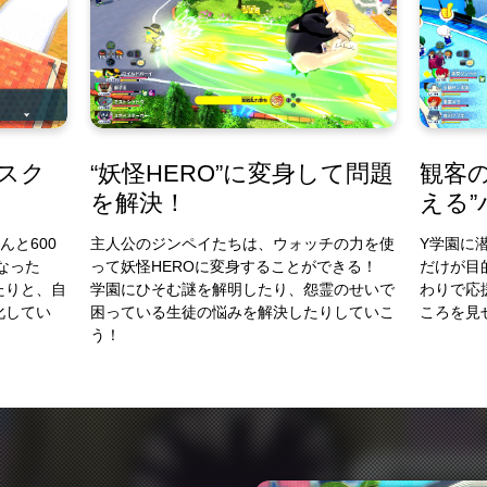
のスク
“妖怪HERO”に変身して問題
観客
を解決！
える
んと600
主人公のジンペイたちは、ウォッチの力を使
Y学園に
なった
って妖怪HEROに変身することができる！
だけが目
たりと、自
学園にひそむ謎を解明したり、怨霊のせいで
わりで応
化してい
困っている生徒の悩みを解決したりしていこ
ころを見
う！