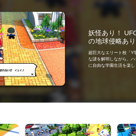
妖怪あり！ UF
の地球侵略あり
超巨大なエリート校「Y
な謎を解明しながら、ハ
に自由な学園生活を楽し