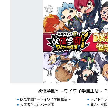
妖
怪
学
園
Y
～
ワ
イ
ワ
イ
学
園
生
活
～
D
X
入
妖怪学園Y ～ワイワイ学園生活～ 
学
セ
妖怪学園Y ～ワイワイ学園生活～
レアドロッ
ッ
人気者と共にパック①
新入生支援
ト