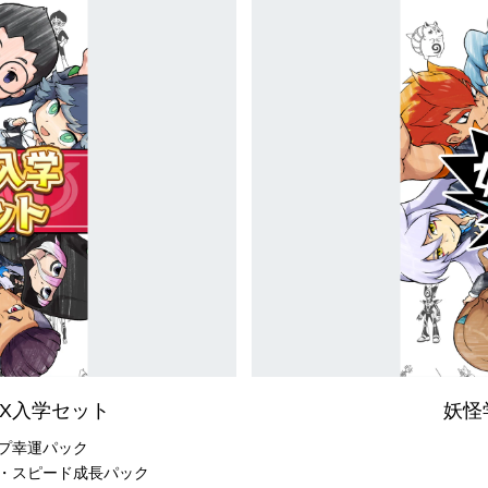
妖
怪
学
園
Y
～
ワ
イ
ワ
イ
学
園
生
活
～
DX入学セット
妖怪
プ幸運パック
・スピード成長パック