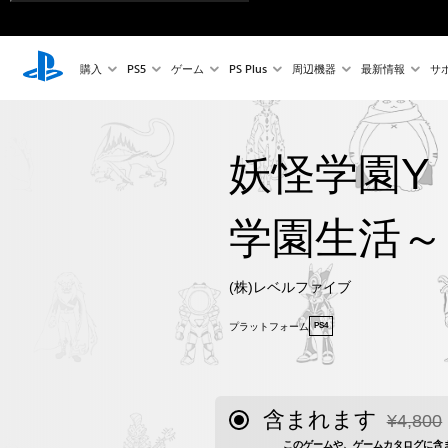
購入
PS5
ゲーム
PS Plus
周辺機器
最新情報
サ
妖怪学園Y
学園生活～
(株)レベルファイブ
プラットフォーム
PS4
含まれます
¥4,800
通常価格¥
このゲームや、ゲームカタログに含