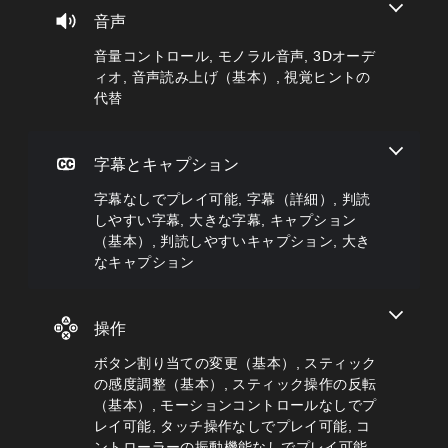
量
本
の
ュ
に
音声
を
難
ー
よ
）
下
易
や
る
音量コントロール, モノラル音声, 3Dオーデ
プ
げ
度
ス
会
ィオ, 音声読み上げ（基本）, 視覚ヒントの
リ
た
を
テ
話
セ
代替
り
変
ー
が
ッ
消
更
タ
な
ト
音
し
ス
く
の
で
た
表
、
字幕とキャプション
レ
き
り
示
字
イ
ま
、
の
幕
字幕なしでプレイ可能, 字幕（詳細）, 判読
ア
す
ア
文
な
しやすい字幕, 大きな字幕, キャプション
ウ
。
シ
字
し
ト
（基本）, 判読しやすいキャプション, 大き
ス
を
で
を
なキャプション
ト
読
プ
モ
使
機
み
レ
ノ
っ
能
や
イ
た
ラ
を
す
で
操作
り
ル
有
く
き
、
音
効
表
ま
ボタン割り当ての変更（基本）, スティック
ボ
声
に
示
す
タ
の感度調整（基本）, スティック操作の反転
す
で
。
す
ン
（基本）, モーションコントロールなしでプ
る
き
べ
配
レイ可能, タッチ操作なしでプレイ可能, コ
こ
ま
て
置
字
と
ントローラーの振動機能なしでプレイ可能,
す