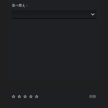
オ
、
ー
る
ま
プ
あ
並べ替え：
す
ム
表
シ
な
。
の
現
ョ
た
一
の
ン
の
時
代
大
か
周
停
替
ら
囲
き
選
止
の
な
色
べ
あ
字
に
ゲ
ま
ら
依
幕
ー
す
ゆ
存
ム
字
。
る
せ
の
幕
場
ず
プ
の
所
に
レ
ス
フ
か
ゲ
イ
テ
ォ
ら
ー
中
ィ
ン
音
ム
や
ト
ッ
が
を
ム
サ
ク
聞
プ
ー
イ
こ
操
レ
ビ
ズ
え
作
イ
ー
を
る
の
で
パ
大
よ
削除
き
反
ー
き
う
ま
ト
転
く
に
す
の
（