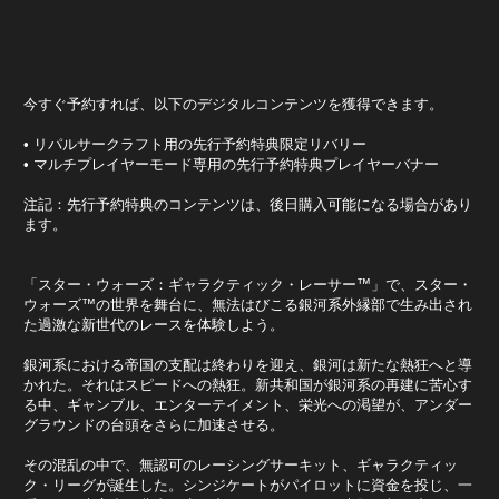
今すぐ予約すれば、以下のデジタルコンテンツを獲得できます。
• リパルサークラフト用の先行予約特典限定リバリー
• マルチプレイヤーモード専用の先行予約特典プレイヤーバナー
注記：先行予約特典のコンテンツは、後日購入可能になる場合があり
ます。
​​​​​「スター・ウォーズ：ギャラクティック・レーサー™」で、スター・
ウォーズ™の世界を舞台に、無法はびこる銀河系外縁部で生み出され
た過激な新世代のレースを体験しよう。
銀河系における帝国の支配は終わりを迎え、銀河は新たな熱狂へと導
かれた。それはスピードへの熱狂。新共和国が銀河系の再建に苦心す
る中、ギャンブル、エンターテイメント、栄光への渇望が、アンダー
グラウンドの台頭をさらに加速させる。
その混乱の中で、無認可のレーシングサーキット、ギャラクティッ
ク・リーグが誕生した。シンジケートがパイロットに資金を投じ、一