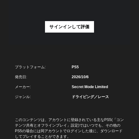
し
し
。
再
基
て
ま
ま
生
読
本
す
た
中
み
）
。
は
に
や
、
ス
、
サインインして評価
す
重
テ
ゲ
音
く
要
ィ
ー
声
し
な
ッ
ム
読
ま
色
ク
を
す
み
を
操
一
。
上
目
作
時
げ
立
の
停
プラットフォーム:
PS5
（
つ
キ
反
止
色
基
転
で
ャ
発売日:
2026/10/6
に
オ
き
本
プ
メーカー:
Secret Mode Limited
変
プ
ま
）
シ
更
シ
す
ョ
ゲ
ジャンル:
ドライビング／レース
で
ョ
。
ン
ー
き
ン
（
ム
（
ま
が
オ
の
基
す
用
フ
開
このコンテンツは、アカウントに登録されている主なPS5(「コン
本
。
意
ラ
始
テンツ共有とオフラインプレイ」設定)ではいつでも、その他の
）
さ
イ
時
PS5の場合には同アカウントでログインした後に、ダウンロード
れ
ン
ゲ
ハ
や
してプレイすることができます。
て
プ