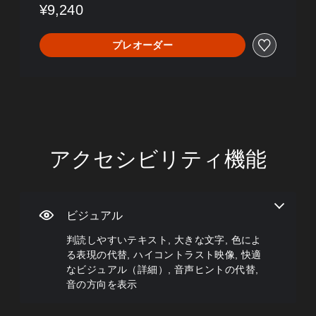
¥9,240
プレオーダー
アクセシビリティ機能
判
音
字
ボ
難
読
量
幕
タ
易
し
コ
な
ン
度
や
ン
し
割
調
す
ト
で
り
整
ビジュアル
い
ロ
プ
当
（
判読しやすいテキスト, 大きな文字, 色によ
テ
ー
レ
て
詳
る表現の代替, ハイコントラスト映像, 快適
キ
ル
イ
の
細
ス
可
変
）
なビジュアル（詳細）, 音声ヒントの代替,
個
ト
能
更
音の方向を表示
々
ゲ
（
の
ー
メ
音
音
基
ム
ニ
声