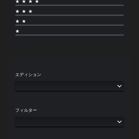
★★★★
イ
ま
の
確
ズ
す
感
3
★★★
認
を
。
度
D
大
ゲ
★★
調
オ
き
ー
整
判
ー
く
★
ム
（
読
デ
し
の
基
し
て
ィ
操
本
読
や
オ
作
み
）
す
方
3
や
法
い
ス
D
す
を
字
テ
オ
く
い
幕
ィ
ー
エディション
表
つ
ッ
デ
字
示
で
ク
ィ
幕
で
も
の
オ
を
き
見
感
で
読
ま
ら
度
音
み
す
れ
を
声
や
。
ま
フィルター
い
を
す
す
く
出
く
。
つ
色
力
表
か
し
に
示
の
て
ゲ
よ
し