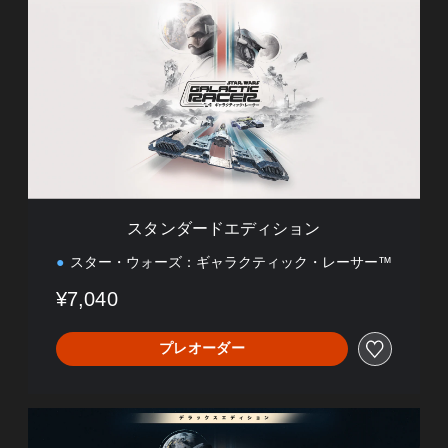
タ
ン
ダ
ー
ド
エ
デ
ィ
シ
ョ
ン
スタンダードエディション
スター・ウォーズ：ギャラクティック・レーサー™
¥7,040
プレオーダー
デ
ラ