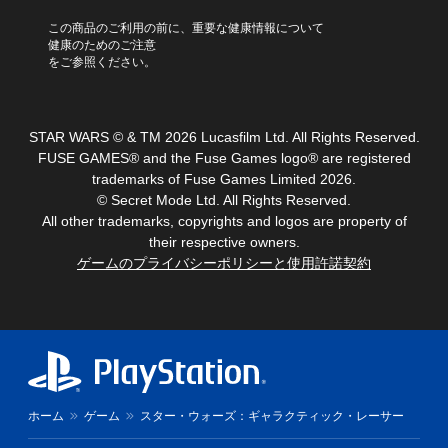
ー
イ
設
い
レ
ム
定
コ
この商品のご利用の前に、重要な健康情報について
ま
イ
プ
変
健康のためのご注意
ン
す
の
レ
更
をご参照ください。
ト
。
み
イ
時
）
ラ
中
に
ス
の
モ
画
ト
重
面
ー
STAR WARS © & TM 2026 Lucasfilm Ltd. All Rights Reserved.
映
要
を
シ
FUSE GAMES® and the Fuse Games logo® are registered
な
像
読
ョ
trademarks of Fuse Games Limited 2026.
音
み
人
ン
© Secret Mode Ltd. All Rights Reserved.
声
上
物
コ
の
All other trademarks, copyrights and logos are property of
げ
や
ン
み
ま
their respective owners.
キ
ト
を
す
ゲームのプライバシーポリシーと使用許諾契約
ャ
キ
ロ
。
ラ
ャ
ー
ゲ
ク
プ
ー
ル
タ
シ
ム
な
ー
ョ
プ
し
、
ン
レ
敵
で
で
イ
、
プ
表
に
ア
レ
ホーム
ゲーム
スター・ウォーズ：ギャラクティック・レーサー
示
関
イ
イ
し
す
テ