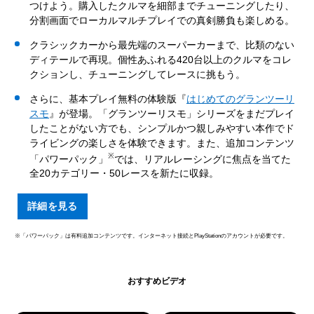
つけよう。購入したクルマを細部までチューニングしたり、
分割画面でローカルマルチプレイでの真剣勝負も楽しめる。
クラシックカーから最先端のスーパーカーまで、比類のない
ディテールで再現。個性あふれる420台以上のクルマをコレ
クションし、チューニングしてレースに挑もう。
さらに、基本プレイ無料の体験版『
はじめてのグランツーリ
スモ
』が登場。「グランツーリスモ」シリーズをまだプレイ
したことがない方でも、シンプルかつ親しみやすい本作でド
ライビングの楽しさを体験できます。また、追加コンテンツ
※
「パワーパック」
では、リアルレーシングに焦点を当てた
全20カテゴリー・50レースを新たに収録。
詳細を見る
※「パワーパック」は有料追加コンテンツです。インターネット接続とPlayStationのアカウントが必要です。
おすすめビデオ