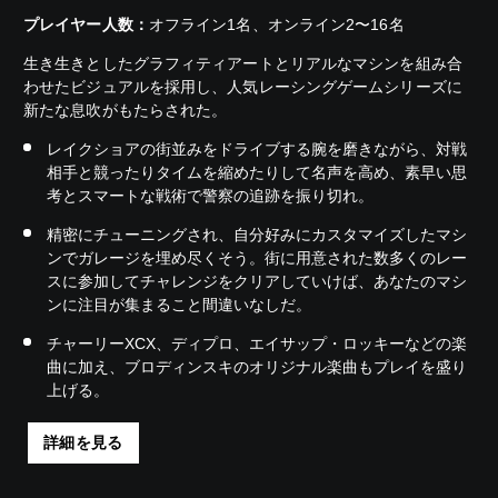
プレイヤー人数：
オフライン1名、オンライン2〜16名
生き生きとしたグラフィティアートとリアルなマシンを組み合
わせたビジュアルを採用し、人気レーシングゲームシリーズに
新たな息吹がもたらされた。
レイクショアの街並みをドライブする腕を磨きながら、対戦
相手と競ったりタイムを縮めたりして名声を高め、素早い思
考とスマートな戦術で警察の追跡を振り切れ。
精密にチューニングされ、自分好みにカスタマイズしたマシ
ンでガレージを埋め尽くそう。街に用意された数多くのレー
スに参加してチャレンジをクリアしていけば、あなたのマシ
ンに注目が集まること間違いなしだ。
チャーリーXCX、ディプロ、エイサップ・ロッキーなどの楽
曲に加え、ブロディンスキのオリジナル楽曲もプレイを盛り
上げる。
詳細を見る