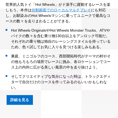
世界的人気トイ「Hot Wheels」がド派手に躍動するレースを楽
しもう。本作は
分割画面でのローカルマルチプレイ
にも対応
し、お馴染みのHot Wheelsマシンに乗ってユニークで最高なコ
ースの数々を走りまわることができる。
Hot Wheels OriginalsやHot Wheels Monster Trucks、ATVや
バイクの数々を含む乗り物130台以上をアンロック可能だ。
それぞれの乗り物は独自のレーシングスタイルを持っている
ため、色々試してお気に入りを見つける楽しみもある。
裏庭、ミニゴルフのコース、西部開拓時代がテーマの村やそ
の他もろもろの場所でレースに挑み、各ロケーションでコー
ス上の内外に広がる美しい風景の中を走り抜けよう。
そしてクリエイティブな気分になった時は、トラックエディ
ターで自分だけのコースを作ってみるのもいいかもしれな
い。
詳細を見る