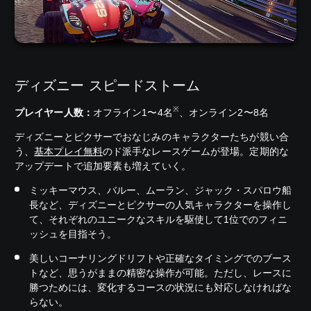
ディズニー スピードストーム
※
プレイヤー人数：
オフライン1〜4名
、オンライン2〜8名
ディズニーとピクサーでおなじみのキャラクターたちが競い合
う、
基本プレイ無料
のド派手なレースゲームが登場。定期的な
アップデートで追加要素も増えていく。
ミッキーマウス、バルー、ムーラン、ジャック・スパロウ船
長など、ディズニーとピクサーの人気キャラクターを操作し
て、それぞれのユニークなスキルを駆使して1位でのフィニ
ッシュを目指そう。
美しいコーナリングドリフトや正確なタイミングでのブース
トなど、思うがままの精密な操作が可能。ただし、レースに
勝つためには、変化するコースの状況にも対応しなければな
らない。