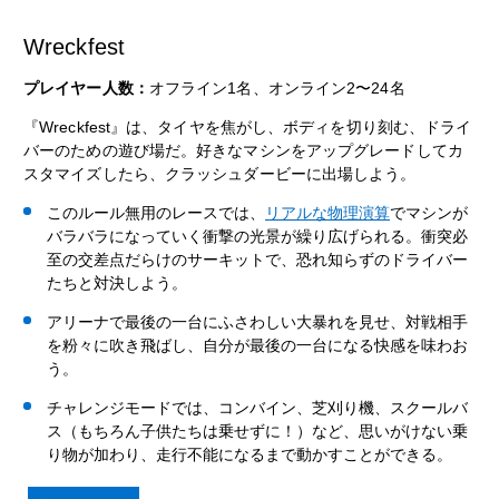
Wreckfest
プレイヤー人数：
オフライン1名、オンライン2〜24名
『Wreckfest』は、タイヤを焦がし、ボディを切り刻む、ドライ
バーのための遊び場だ。好きなマシンをアップグレードしてカ
スタマイズしたら、クラッシュダービーに出場しよう。
このルール無用のレースでは、
リアルな物理演算
でマシンが
バラバラになっていく衝撃の光景が繰り広げられる。衝突必
至の交差点だらけのサーキットで、恐れ知らずのドライバー
たちと対決しよう。
アリーナで最後の一台にふさわしい大暴れを見せ、対戦相手
を粉々に吹き飛ばし、自分が最後の一台になる快感を味わお
う。
チャレンジモードでは、コンバイン、芝刈り機、スクールバ
ス（もちろん子供たちは乗せずに！）など、思いがけない乗
り物が加わり、走行不能になるまで動かすことができる。