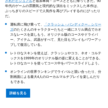
されたビジュアル
と追加車両・コースとともに帰ってきた。90
年代のゲームの雰囲気と現代的な演出をミックスした本作は、
ぶっちぎりのスピードで人気作を再びプレイするのにぴったり
だ。
運転席に飛び乗って、
「クラッシュ・バンディクー」シリー
ズ
のたくさんのキャラクターたちと一緒にスリル満点でカオ
スなレースを楽しもう。オリジナル版のコースやドライバ
ー、アイテム、武器がすべて、見た目もプレイもパワーアッ
プして復活している。
レトロなスキンを使えば、クラッシュやココ、ネオ・コルテ
ックスを1999年のオリジナル版の姿に変えることができる。
レトロなカートを使ってコース中をパワースライドしよう。
オンラインの世界ランキングでライバルと競い合ったり、分
割画面による最大4人のローカルマルチプレイを楽しんだり
もできる。
詳細を見る