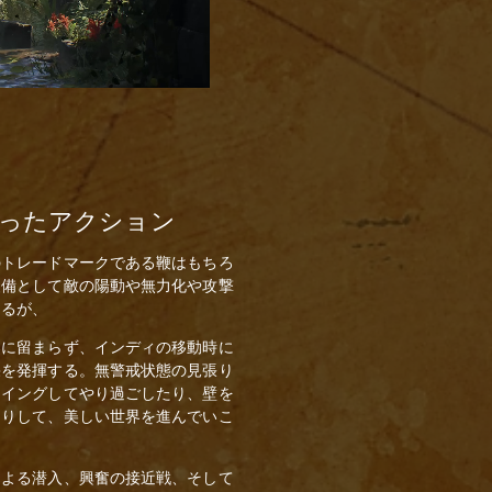
ったアクション
のトレードマークである鞭はもちろ
装備として敵の陽動や無力化や攻撃
きるが、
器に留まらず、インディの移動時に
果を発揮する。無警戒状態の見張り
スイングしてやり過ごしたり、壁を
たりして、美しい世界を進んでいこ
による潜入、興奮の接近戦、そして