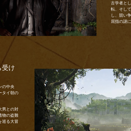
古学者と
転、そし
し、競い
屈指の謎
ち受け
ンの中央
ータイ朝の
。
大男との対
遺物の盗難
を巡る大冒