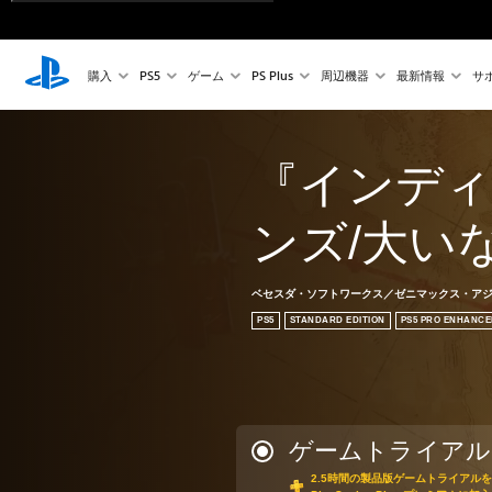
購入
PS5
ゲーム
PS Plus
周辺機器
最新情報
サ
『インディ
ンズ/大い
ベセスダ・ソフトワークス／ゼニマックス・アジア
PS5
STANDARD EDITION
PS5 PRO ENHANCE
ゲームトライアル
2.5時間の製品版ゲームトライアル