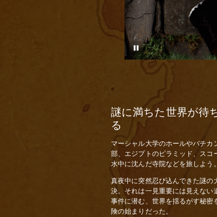
謎に満ちた世界が待
る
マーシャル大学のホールやバチカ
部、エジプトのピラミッド、スコ
水中に沈んだ寺院などを旅しよう
真夜中に突然忍び込んできた謎の
決。それは一見重要には見えない
事件に潜む、世界を揺るがす秘密
険の始まりだった。