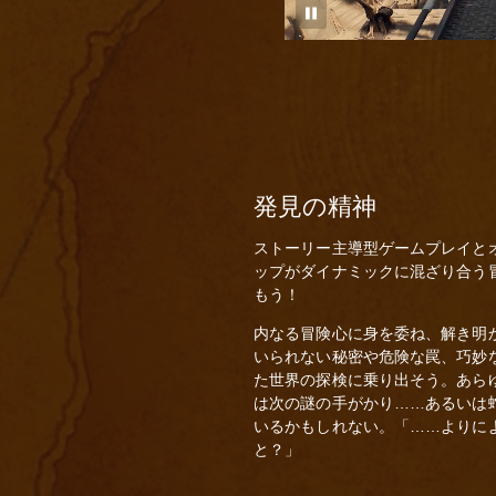
発見の精神
ストーリー主導型ゲームプレイと
ップがダイナミックに混ざり合う
もう！
内なる冒険心に身を委ね、解き明
いられない秘密や危険な罠、巧妙
た世界の探検に乗り出そう。あら
は次の謎の手がかり……あるいは
いるかもしれない。「……よりに
と？」