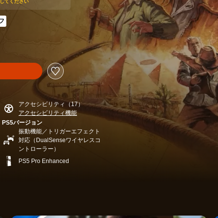
に加入してください
フ
0より値引き
アクセシビリティ（17）
アクセシビリティ機能
PS5バージョン
振動機能／トリガーエフェクト
対応（DualSenseワイヤレスコ
ントローラー）
PS5 Pro Enhanced