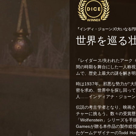
『インディ・ジョーンズ/大いなる円
世界を巡る
『レイダース/失われたアーク
間の時期を舞台にした一人称視
ムで、歴史上最大の謎を解き明
時は1937年。邪悪な勢力が“
密を求め、世界中を探し回って
人……インディアナ・ジョーン
伝説の考古学者となり、映画さ
チャーに挑もう。数々の受賞歴
「Wolfenstein」シリーズを
Gamesが贈る本作品の製作総指揮は
たゲームデザイナーのTodd Ho