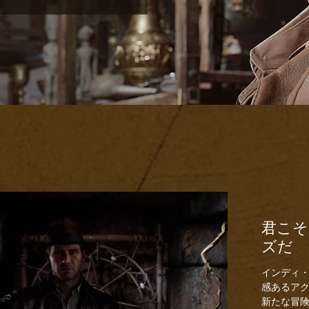
君こそ
ズだ
インディ
感あるア
新たな冒