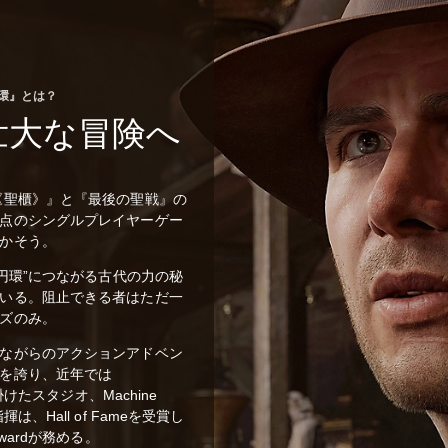
環』とは？
壮大な冒険へ
《聖櫃》』と『最後の聖戦』の
点のシングルプレイヤーゲー
かそう。
大円環”につながる古代の力の秘
いる。阻止できる者はただ一
ズのみ。
ながらのアクションアドベン
を誇り、近年では
手掛けたスタジオ、Machine
、Hall of Fameを受賞し
wardが務める。