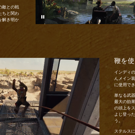
の敵との戦
たちと関わ
を解き明か
鞭を使
インディ
んメイン
に使用で
単なる武
最大の効
の頭上を
よじ登っ
う。
ステルス