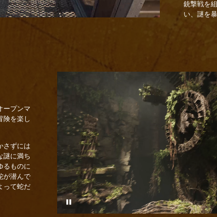
銃撃戦を
い、謎を
オープンマ
冒険を楽し
かさずには
な謎に満ち
ゆるものに
蛇が潜んで
よって蛇だ