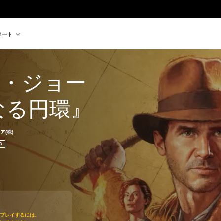
ポート
・ジョー
なる円環』
(株)
D
をプレイするには、